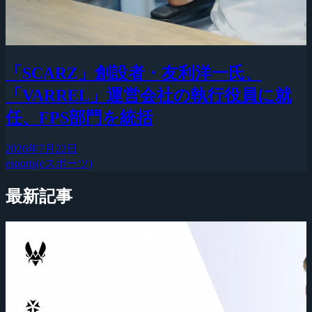
「SCARZ」創設者・友利洋一氏、
「VARREL」運営会社の執行役員に就
任、FPS部門を統括
2026年7月22日
esports(eスポーツ)
最新記事