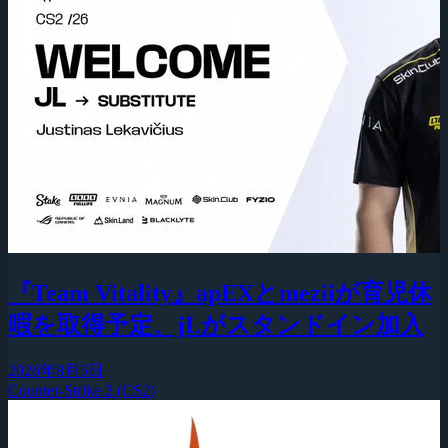
『Team Vitality』apEXとmeziiが育児休
暇を取得予定、jLがスタンドイン加入
2026年8月5日
Counter-Strike 2 (CS2)