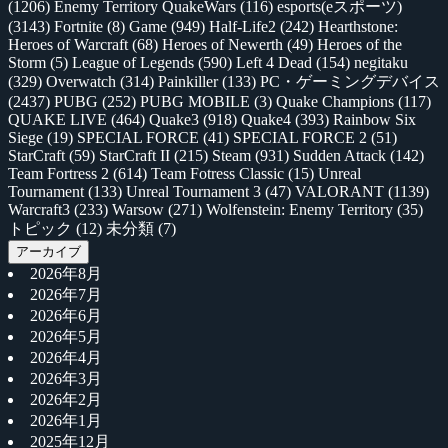
(1206)
Enemy Territory QuakeWars
(116)
esports(eスポーツ)
(3143)
Fortnite
(8)
Game
(949)
Half-Life2
(242)
Hearthstone:
Heroes of Warcraft
(68)
Heroes of Newerth
(49)
Heroes of the
Storm
(5)
League of Legends
(590)
Left 4 Dead
(154)
negitaku
(329)
Overwatch
(314)
Painkiller
(133)
PC・ゲーミングデバイス
(2437)
PUBG
(252)
PUBG MOBILE
(3)
Quake Champions
(117)
QUAKE LIVE
(464)
Quake3
(918)
Quake4
(393)
Rainbow Six
Siege
(19)
SPECIAL FORCE
(41)
SPECIAL FORCE 2
(51)
StarCraft
(59)
StarCraft II
(215)
Steam
(931)
Sudden Attack
(142)
Team Fortress 2
(614)
Team Fotress Classic
(15)
Unreal
Tournament
(133)
Unreal Tournament 3
(47)
VALORANT
(1139)
Warcraft3
(233)
Warsow
(271)
Wolfenstein: Enemy Territory
(35)
トピック
(12)
未分類
(7)
アーカイブ
2026年8月
2026年7月
2026年6月
2026年5月
2026年4月
2026年3月
2026年2月
2026年1月
2025年12月