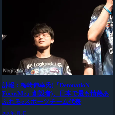
訃報：梅崎伸幸氏(『DetonatioN
FocusMe』創設者)、日本で最も情熱あ
ふれるeスポーツチーム代表
2026年8月3日