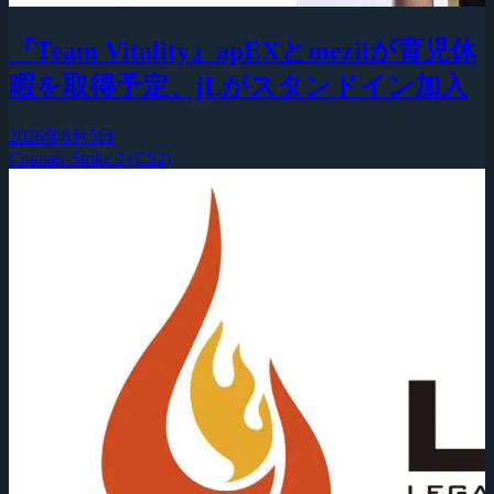
『Team Vitality』apEXとmeziiが育児休
暇を取得予定、jLがスタンドイン加入
2026年8月5日
Counter-Strike 2 (CS2)