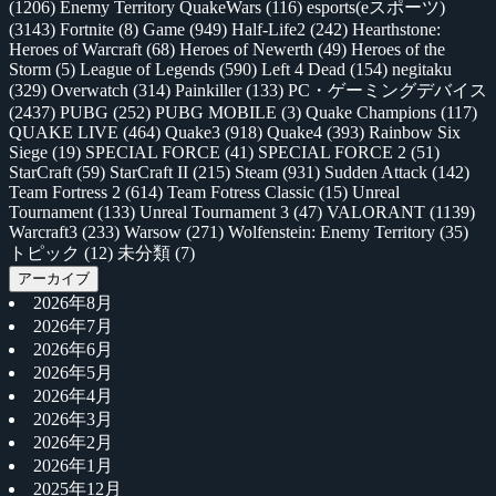
(1206)
Enemy Territory QuakeWars
(116)
esports(eスポーツ)
(3143)
Fortnite
(8)
Game
(949)
Half-Life2
(242)
Hearthstone:
Heroes of Warcraft
(68)
Heroes of Newerth
(49)
Heroes of the
Storm
(5)
League of Legends
(590)
Left 4 Dead
(154)
negitaku
(329)
Overwatch
(314)
Painkiller
(133)
PC・ゲーミングデバイス
(2437)
PUBG
(252)
PUBG MOBILE
(3)
Quake Champions
(117)
QUAKE LIVE
(464)
Quake3
(918)
Quake4
(393)
Rainbow Six
Siege
(19)
SPECIAL FORCE
(41)
SPECIAL FORCE 2
(51)
StarCraft
(59)
StarCraft II
(215)
Steam
(931)
Sudden Attack
(142)
Team Fortress 2
(614)
Team Fotress Classic
(15)
Unreal
Tournament
(133)
Unreal Tournament 3
(47)
VALORANT
(1139)
Warcraft3
(233)
Warsow
(271)
Wolfenstein: Enemy Territory
(35)
トピック
(12)
未分類
(7)
アーカイブ
2026年8月
2026年7月
2026年6月
2026年5月
2026年4月
2026年3月
2026年2月
2026年1月
2025年12月