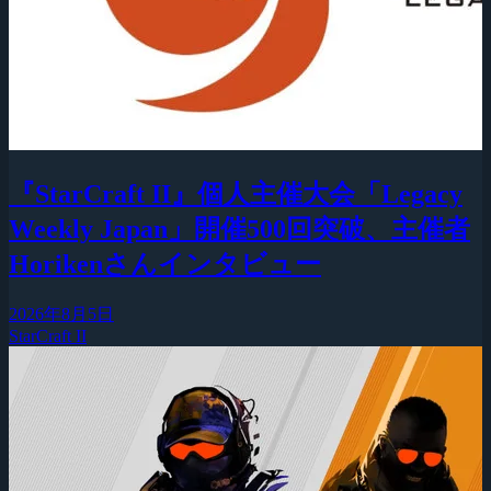
『StarCraft II』個人主催大会「Legacy
Weekly Japan」開催500回突破、主催者
Horikenさんインタビュー
2026年8月5日
StarCraft II