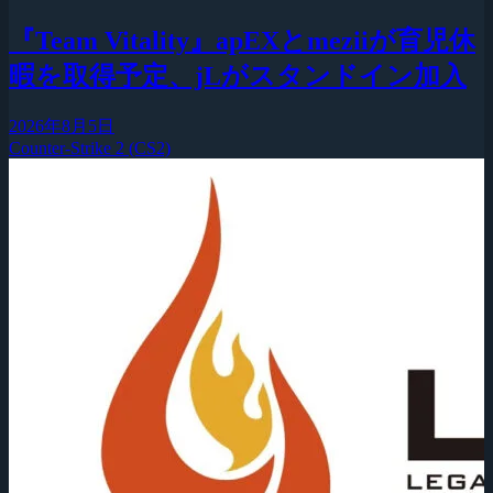
『Team Vitality』apEXとmeziiが育児休
暇を取得予定、jLがスタンドイン加入
2026年8月5日
Counter-Strike 2 (CS2)