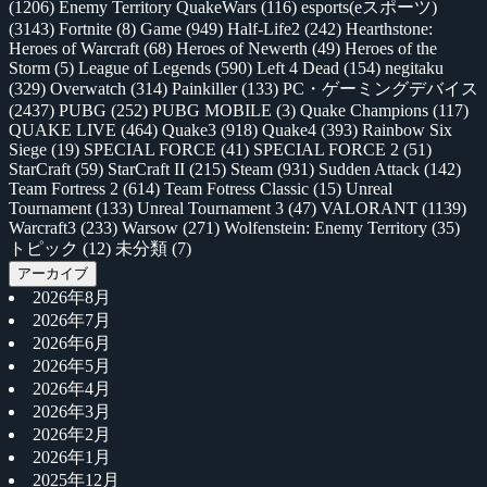
(1206)
Enemy Territory QuakeWars
(116)
esports(eスポーツ)
(3143)
Fortnite
(8)
Game
(949)
Half-Life2
(242)
Hearthstone:
Heroes of Warcraft
(68)
Heroes of Newerth
(49)
Heroes of the
Storm
(5)
League of Legends
(590)
Left 4 Dead
(154)
negitaku
(329)
Overwatch
(314)
Painkiller
(133)
PC・ゲーミングデバイス
(2437)
PUBG
(252)
PUBG MOBILE
(3)
Quake Champions
(117)
QUAKE LIVE
(464)
Quake3
(918)
Quake4
(393)
Rainbow Six
Siege
(19)
SPECIAL FORCE
(41)
SPECIAL FORCE 2
(51)
StarCraft
(59)
StarCraft II
(215)
Steam
(931)
Sudden Attack
(142)
Team Fortress 2
(614)
Team Fotress Classic
(15)
Unreal
Tournament
(133)
Unreal Tournament 3
(47)
VALORANT
(1139)
Warcraft3
(233)
Warsow
(271)
Wolfenstein: Enemy Territory
(35)
トピック
(12)
未分類
(7)
アーカイブ
2026年8月
2026年7月
2026年6月
2026年5月
2026年4月
2026年3月
2026年2月
2026年1月
2025年12月