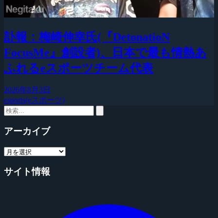
訃報：梅崎伸幸氏(『DetonatioN
FocusMe』創設者)、日本で最も情熱あ
ふれるeスポーツチーム代表
2026年8月3日
esports(eスポーツ)
アーカイブ
サイト情報