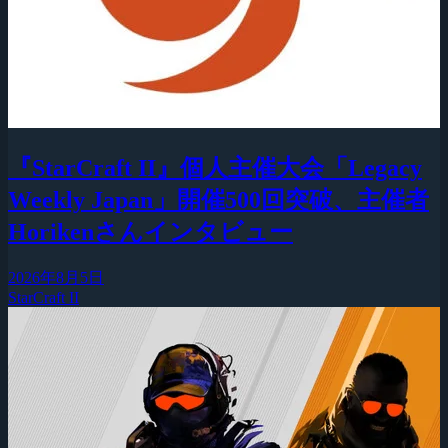
『StarCraft II』個人主催大会「Legacy
Weekly Japan」開催500回突破、主催者
Horikenさんインタビュー
2026年8月5日
StarCraft II