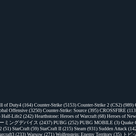
ll of Duty4
(164)
Counter-Strike
(5153)
Counter-Strike 2 (CS2)
(989)
lobal Offensive
(3250)
Counter-Strike: Source
(395)
CROSSFIRE
(113
)
Half-Life2
(242)
Hearthstone: Heroes of Warcraft
(68)
Heroes of New
ゲーミングデバイス
(2437)
PUBG
(252)
PUBG MOBILE
(3)
Quake 
 2
(51)
StarCraft
(59)
StarCraft II
(215)
Steam
(931)
Sudden Attack
(14
rcraft3
(233)
Warsow
(271)
Wolfenstein: Enemy Territory
(35)
トピ