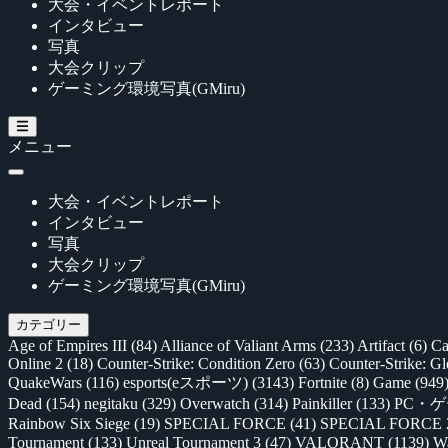
大会・イベントレポート
インタビュー
写真
大会クリップ
ゲーミング環境写真(GMiru)
メニュー
大会・イベントレポート
インタビュー
写真
大会クリップ
ゲーミング環境写真(GMiru)
カテゴリー
Age of Empires III
(84)
Alliance of Valiant Arms
(233)
Artifact
(6)
Ca
Online 2
(18)
Counter-Strike: Condition Zero
(63)
Counter-Strike: G
QuakeWars
(116)
esports(eスポーツ)
(3143)
Fortnite
(8)
Game
(949
Dead
(154)
negitaku
(329)
Overwatch
(314)
Painkiller
(133)
PC・
Rainbow Six Siege
(19)
SPECIAL FORCE
(41)
SPECIAL FORCE
Tournament
(133)
Unreal Tournament 3
(47)
VALORANT
(1139)
Wa