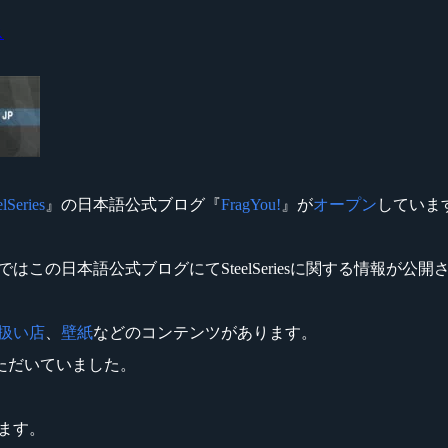
ス
elSeries
』の日本語公式ブログ『
FragYou!
』が
オープン
していま
まではこの日本語公式ブログにてSteelSeriesに関する情報が公
扱い店
、
壁紙
などのコンテンツがあります。
ただいていました。
ります。