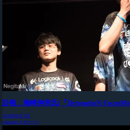
訃報：梅崎伸幸氏(『DetonatioN F
2026年8月3日
esports(eスポーツ)