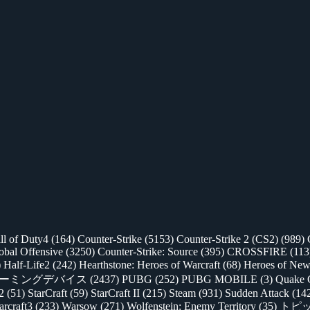
ll of Duty4
(164)
Counter-Strike
(5153)
Counter-Strike 2 (CS2)
(989)
lobal Offensive
(3250)
Counter-Strike: Source
(395)
CROSSFIRE
(113
)
Half-Life2
(242)
Hearthstone: Heroes of Warcraft
(68)
Heroes of New
ゲーミングデバイス
(2437)
PUBG
(252)
PUBG MOBILE
(3)
Quake 
 2
(51)
StarCraft
(59)
StarCraft II
(215)
Steam
(931)
Sudden Attack
(14
rcraft3
(233)
Warsow
(271)
Wolfenstein: Enemy Territory
(35)
トピ