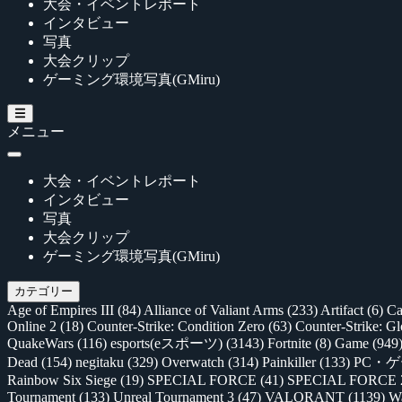
大会・イベントレポート
インタビュー
写真
大会クリップ
ゲーミング環境写真(GMiru)
メニュー
大会・イベントレポート
インタビュー
写真
大会クリップ
ゲーミング環境写真(GMiru)
カテゴリー
Age of Empires III
(84)
Alliance of Valiant Arms
(233)
Artifact
(6)
Ca
Online 2
(18)
Counter-Strike: Condition Zero
(63)
Counter-Strike: G
QuakeWars
(116)
esports(eスポーツ)
(3143)
Fortnite
(8)
Game
(949
Dead
(154)
negitaku
(329)
Overwatch
(314)
Painkiller
(133)
PC・
Rainbow Six Siege
(19)
SPECIAL FORCE
(41)
SPECIAL FORCE
Tournament
(133)
Unreal Tournament 3
(47)
VALORANT
(1139)
Wa