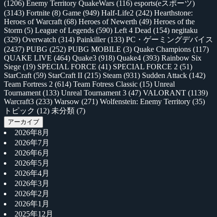
(1206)
Enemy Territory QuakeWars
(116)
esports(eスポーツ)
(3143)
Fortnite
(8)
Game
(949)
Half-Life2
(242)
Hearthstone:
Heroes of Warcraft
(68)
Heroes of Newerth
(49)
Heroes of the
Storm
(5)
League of Legends
(590)
Left 4 Dead
(154)
negitaku
(329)
Overwatch
(314)
Painkiller
(133)
PC・ゲーミングデバイス
(2437)
PUBG
(252)
PUBG MOBILE
(3)
Quake Champions
(117)
QUAKE LIVE
(464)
Quake3
(918)
Quake4
(393)
Rainbow Six
Siege
(19)
SPECIAL FORCE
(41)
SPECIAL FORCE 2
(51)
StarCraft
(59)
StarCraft II
(215)
Steam
(931)
Sudden Attack
(142)
Team Fortress 2
(614)
Team Fotress Classic
(15)
Unreal
Tournament
(133)
Unreal Tournament 3
(47)
VALORANT
(1139)
Warcraft3
(233)
Warsow
(271)
Wolfenstein: Enemy Territory
(35)
トピック
(12)
未分類
(7)
アーカイブ
2026年8月
2026年7月
2026年6月
2026年5月
2026年4月
2026年3月
2026年2月
2026年1月
2025年12月