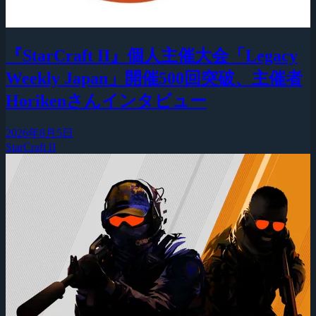
『StarCraft II』個人主催大会「Legacy
Weekly Japan」開催500回突破、主催者
Horikenさんインタビュー
2026年8月5日
StarCraft II