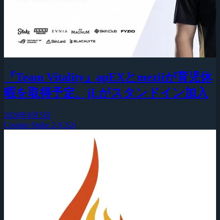
『Team Vitality』apEXとmeziiが育児休
暇を取得予定、jLがスタンドイン加入
2026年8月5日
Counter-Strike 2 (CS2)