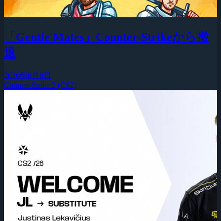
「Gentle Mates」Counter-Strikeから撤
退
2026年8月8日
Counter-Strike 2 (CS2)