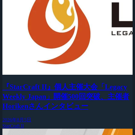
『StarCraft II』個人主催大会「Legacy
Weekly Japan」開催500回突破、主催者
Horikenさんインタビュー
2026年8月5日
StarCraft II