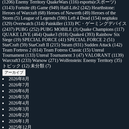
(1206)
Enemy Territory QuakeWars
(116)
esports(eスポーツ)
(3143)
Fortnite
(8)
Game
(949)
Half-Life2
(242)
Hearthstone:
Heroes of Warcraft
(68)
Heroes of Newerth
(49)
Heroes of the
Storm
(5)
League of Legends
(590)
Left 4 Dead
(154)
negitaku
(329)
Overwatch
(314)
Painkiller
(133)
PC・ゲーミングデバイス
(2437)
PUBG
(252)
PUBG MOBILE
(3)
Quake Champions
(117)
QUAKE LIVE
(464)
Quake3
(918)
Quake4
(393)
Rainbow Six
Siege
(19)
SPECIAL FORCE
(41)
SPECIAL FORCE 2
(51)
StarCraft
(59)
StarCraft II
(215)
Steam
(931)
Sudden Attack
(142)
Team Fortress 2
(614)
Team Fotress Classic
(15)
Unreal
Tournament
(133)
Unreal Tournament 3
(47)
VALORANT
(1139)
Warcraft3
(233)
Warsow
(271)
Wolfenstein: Enemy Territory
(35)
トピック
(12)
未分類
(7)
アーカイブ
2026年8月
2026年7月
2026年6月
2026年5月
2026年4月
2026年3月
2026年2月
2026年1月
2025年12月