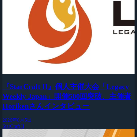
『StarCraft II』個人主催大会「Legacy
Weekly Japan」開催500回突破、主催者
Horikenさんインタビュー
2026年8月5日
StarCraft II