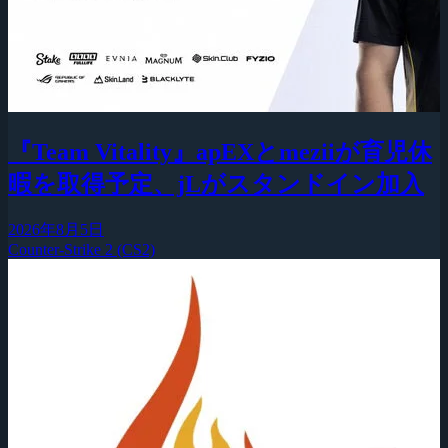
『Team Vitality』apEXとmeziiが育児休
暇を取得予定、jLがスタンドイン加入
2026年8月5日
Counter-Strike 2 (CS2)