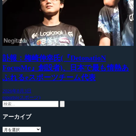
訃報：梅崎伸幸氏(『DetonatioN
FocusMe』創設者)、日本で最も情熱あ
ふれるeスポーツチーム代表
2026年8月3日
esports(eスポーツ)
アーカイブ