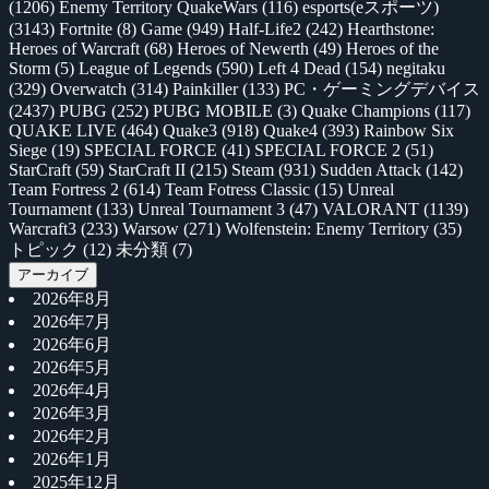
(1206)
Enemy Territory QuakeWars
(116)
esports(eスポーツ)
(3143)
Fortnite
(8)
Game
(949)
Half-Life2
(242)
Hearthstone:
Heroes of Warcraft
(68)
Heroes of Newerth
(49)
Heroes of the
Storm
(5)
League of Legends
(590)
Left 4 Dead
(154)
negitaku
(329)
Overwatch
(314)
Painkiller
(133)
PC・ゲーミングデバイス
(2437)
PUBG
(252)
PUBG MOBILE
(3)
Quake Champions
(117)
QUAKE LIVE
(464)
Quake3
(918)
Quake4
(393)
Rainbow Six
Siege
(19)
SPECIAL FORCE
(41)
SPECIAL FORCE 2
(51)
StarCraft
(59)
StarCraft II
(215)
Steam
(931)
Sudden Attack
(142)
Team Fortress 2
(614)
Team Fotress Classic
(15)
Unreal
Tournament
(133)
Unreal Tournament 3
(47)
VALORANT
(1139)
Warcraft3
(233)
Warsow
(271)
Wolfenstein: Enemy Territory
(35)
トピック
(12)
未分類
(7)
アーカイブ
2026年8月
2026年7月
2026年6月
2026年5月
2026年4月
2026年3月
2026年2月
2026年1月
2025年12月