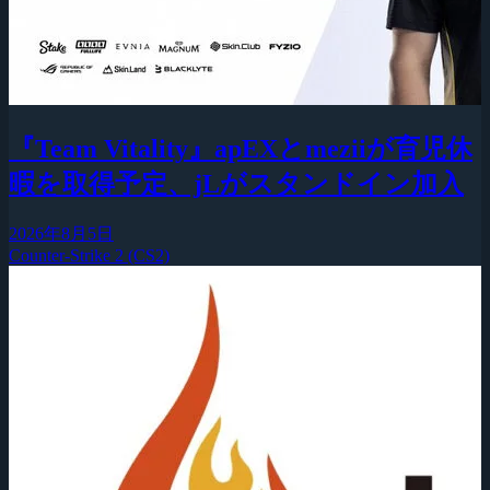
『Team Vitality』apEXとmeziiが育児休
暇を取得予定、jLがスタンドイン加入
2026年8月5日
Counter-Strike 2 (CS2)