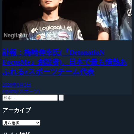
訃報：梅崎伸幸氏(『DetonatioN
FocusMe』創設者)、日本で最も情熱あ
ふれるeスポーツチーム代表
2026年8月3日
esports(eスポーツ)
アーカイブ