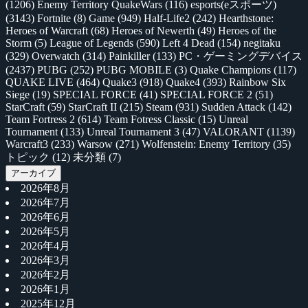
(1206)
Enemy Territory QuakeWars
(116)
esports(eスポーツ)
(3143)
Fortnite
(8)
Game
(949)
Half-Life2
(242)
Hearthstone:
Heroes of Warcraft
(68)
Heroes of Newerth
(49)
Heroes of the
Storm
(5)
League of Legends
(590)
Left 4 Dead
(154)
negitaku
(329)
Overwatch
(314)
Painkiller
(133)
PC・ゲーミングデバイス
(2437)
PUBG
(252)
PUBG MOBILE
(3)
Quake Champions
(117)
QUAKE LIVE
(464)
Quake3
(918)
Quake4
(393)
Rainbow Six
Siege
(19)
SPECIAL FORCE
(41)
SPECIAL FORCE 2
(51)
StarCraft
(59)
StarCraft II
(215)
Steam
(931)
Sudden Attack
(142)
Team Fortress 2
(614)
Team Fotress Classic
(15)
Unreal
Tournament
(133)
Unreal Tournament 3
(47)
VALORANT
(1139)
Warcraft3
(233)
Warsow
(271)
Wolfenstein: Enemy Territory
(35)
トピック
(12)
未分類
(7)
アーカイブ
2026年8月
2026年7月
2026年6月
2026年5月
2026年4月
2026年3月
2026年2月
2026年1月
2025年12月