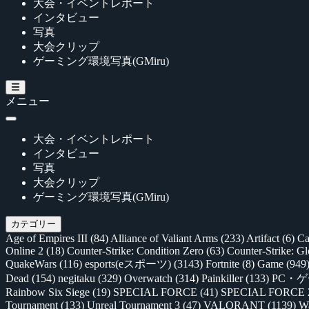
大会・イベントレポート
インタビュー
写真
大会クリップ
ゲーミング環境写真(GMiru)
メニュー
大会・イベントレポート
インタビュー
写真
大会クリップ
ゲーミング環境写真(GMiru)
カテゴリー
Age of Empires III
(84)
Alliance of Valiant Arms
(233)
Artifact
(6)
Ca
Online 2
(18)
Counter-Strike: Condition Zero
(63)
Counter-Strike: G
QuakeWars
(116)
esports(eスポーツ)
(3143)
Fortnite
(8)
Game
(949
Dead
(154)
negitaku
(329)
Overwatch
(314)
Painkiller
(133)
PC・
Rainbow Six Siege
(19)
SPECIAL FORCE
(41)
SPECIAL FORCE
Tournament
(133)
Unreal Tournament 3
(47)
VALORANT
(1139)
Wa