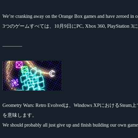
We’re cranking away on the Orange Box games and have zeroed in on a
3つのゲームすべては、10月9日にPC, Xbox 360, Play
――――
Geometry Wars: Retro Evolvedは、Window
を意味します。
We should probably all just give up and finish building our own games