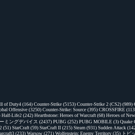
ll of Duty4
(164)
Counter-Strike
(5153)
Counter-Strike 2 (CS2)
(989)
lobal Offensive
(3250)
Counter-Strike: Source
(395)
CROSSFIRE
(113
)
Half-Life2
(242)
Hearthstone: Heroes of Warcraft
(68)
Heroes of New
ゲーミングデバイス
(2437)
PUBG
(252)
PUBG MOBILE
(3)
Quake 
 2
(51)
StarCraft
(59)
StarCraft II
(215)
Steam
(931)
Sudden Attack
(14
rcraft3
(233)
Warsow
(271)
Wolfenstein: Enemy Territory
(35)
トピ