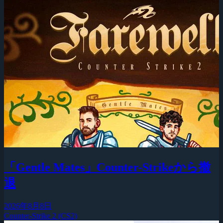
「Gentle Mates」Counter-Strikeから撤
退
2026年8月8日
Counter-Strike 2 (CS2)