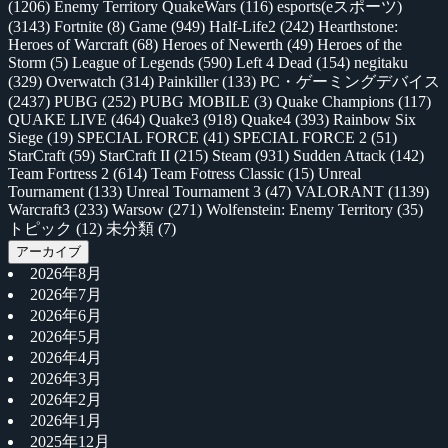
(1206)
Enemy Territory QuakeWars
(116)
esports(eスポーツ)
(3143)
Fortnite
(8)
Game
(949)
Half-Life2
(242)
Hearthstone:
Heroes of Warcraft
(68)
Heroes of Newerth
(49)
Heroes of the
Storm
(5)
League of Legends
(590)
Left 4 Dead
(154)
negitaku
(329)
Overwatch
(314)
Painkiller
(133)
PC・ゲーミングデバイス
(2437)
PUBG
(252)
PUBG MOBILE
(3)
Quake Champions
(117)
QUAKE LIVE
(464)
Quake3
(918)
Quake4
(393)
Rainbow Six
Siege
(19)
SPECIAL FORCE
(41)
SPECIAL FORCE 2
(51)
StarCraft
(59)
StarCraft II
(215)
Steam
(931)
Sudden Attack
(142)
Team Fortress 2
(614)
Team Fotress Classic
(15)
Unreal
Tournament
(133)
Unreal Tournament 3
(47)
VALORANT
(1139)
Warcraft3
(233)
Warsow
(271)
Wolfenstein: Enemy Territory
(35)
トピック
(12)
未分類
(7)
アーカイブ
2026年8月
2026年7月
2026年6月
2026年5月
2026年4月
2026年3月
2026年2月
2026年1月
2025年12月