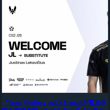
『Team Vitality』apEXとmeziiが育児休