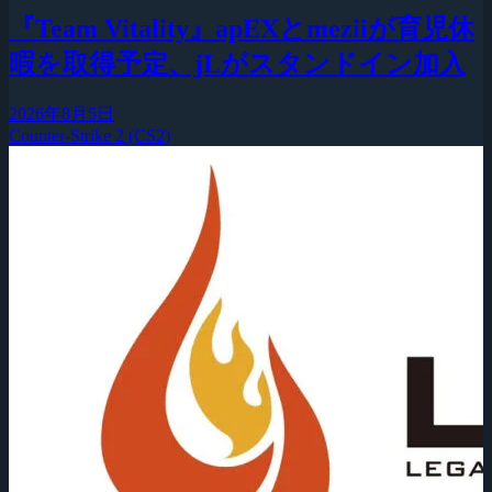
『Team Vitality』apEXとmeziiが育児休
暇を取得予定、jLがスタンドイン加入
2026年8月5日
Counter-Strike 2 (CS2)