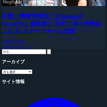
訃報：梅崎伸幸氏(『DetonatioN
FocusMe』創設者)、日本で最も情熱あ
ふれるeスポーツチーム代表
2026年8月3日
esports(eスポーツ)
アーカイブ
サイト情報