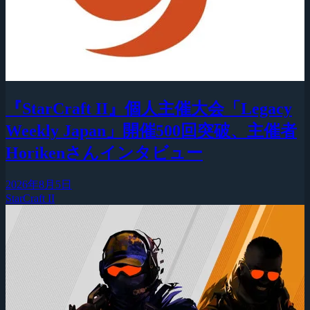
『StarCraft II』個人主催大会「Legacy
Weekly Japan」開催500回突破、主催者
Horikenさんインタビュー
2026年8月5日
StarCraft II