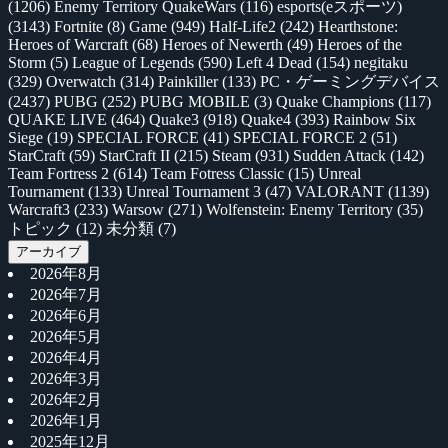
(1206)
Enemy Territory QuakeWars
(116)
esports(eスポーツ)
(3143)
Fortnite
(8)
Game
(949)
Half-Life2
(242)
Hearthstone:
Heroes of Warcraft
(68)
Heroes of Newerth
(49)
Heroes of the
Storm
(5)
League of Legends
(590)
Left 4 Dead
(154)
negitaku
(329)
Overwatch
(314)
Painkiller
(133)
PC・ゲーミングデバイス
(2437)
PUBG
(252)
PUBG MOBILE
(3)
Quake Champions
(117)
QUAKE LIVE
(464)
Quake3
(918)
Quake4
(393)
Rainbow Six
Siege
(19)
SPECIAL FORCE
(41)
SPECIAL FORCE 2
(51)
StarCraft
(59)
StarCraft II
(215)
Steam
(931)
Sudden Attack
(142)
Team Fortress 2
(614)
Team Fotress Classic
(15)
Unreal
Tournament
(133)
Unreal Tournament 3
(47)
VALORANT
(1139)
Warcraft3
(233)
Warsow
(271)
Wolfenstein: Enemy Territory
(35)
トピック
(12)
未分類
(7)
アーカイブ
2026年8月
2026年7月
2026年6月
2026年5月
2026年4月
2026年3月
2026年2月
2026年1月
2025年12月