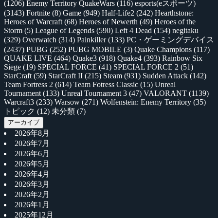
(1206)
Enemy Territory QuakeWars
(116)
esports(eスポーツ)
(3143)
Fortnite
(8)
Game
(949)
Half-Life2
(242)
Hearthstone:
Heroes of Warcraft
(68)
Heroes of Newerth
(49)
Heroes of the
Storm
(5)
League of Legends
(590)
Left 4 Dead
(154)
negitaku
(329)
Overwatch
(314)
Painkiller
(133)
PC・ゲーミングデバイス
(2437)
PUBG
(252)
PUBG MOBILE
(3)
Quake Champions
(117)
QUAKE LIVE
(464)
Quake3
(918)
Quake4
(393)
Rainbow Six
Siege
(19)
SPECIAL FORCE
(41)
SPECIAL FORCE 2
(51)
StarCraft
(59)
StarCraft II
(215)
Steam
(931)
Sudden Attack
(142)
Team Fortress 2
(614)
Team Fotress Classic
(15)
Unreal
Tournament
(133)
Unreal Tournament 3
(47)
VALORANT
(1139)
Warcraft3
(233)
Warsow
(271)
Wolfenstein: Enemy Territory
(35)
トピック
(12)
未分類
(7)
アーカイブ
2026年8月
2026年7月
2026年6月
2026年5月
2026年4月
2026年3月
2026年2月
2026年1月
2025年12月