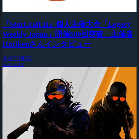
『StarCraft II』個人主催大会「Legacy
Weekly Japan」開催500回突破、主催者
Horikenさんインタビュー
2026年8月5日
StarCraft II