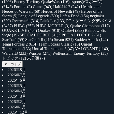
(1206)
Enemy Territory QuakeWars
(116)
esports(eスポーツ)
(3143)
Fortnite
(8)
Game
(949)
Half-Life2
(242)
Hearthstone:
Heroes of Warcraft
(68)
Heroes of Newerth
(49)
Heroes of the
Storm
(5)
League of Legends
(590)
Left 4 Dead
(154)
negitaku
(329)
Overwatch
(314)
Painkiller
(133)
PC・ゲーミングデバイス
(2437)
PUBG
(252)
PUBG MOBILE
(3)
Quake Champions
(117)
QUAKE LIVE
(464)
Quake3
(918)
Quake4
(393)
Rainbow Six
Siege
(19)
SPECIAL FORCE
(41)
SPECIAL FORCE 2
(51)
StarCraft
(59)
StarCraft II
(215)
Steam
(931)
Sudden Attack
(142)
Team Fortress 2
(614)
Team Fotress Classic
(15)
Unreal
Tournament
(133)
Unreal Tournament 3
(47)
VALORANT
(1140)
Warcraft3
(233)
Warsow
(271)
Wolfenstein: Enemy Territory
(35)
トピック
(12)
未分類
(7)
アーカイブ
2026年8月
2026年7月
2026年6月
2026年5月
2026年4月
2026年3月
2026年2月
2026年1月
2025年12月