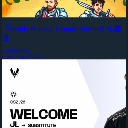
「Gentle Mates」Counter-Strikeから撤
退
2026年8月8日
Counter-Strike 2 (CS2)