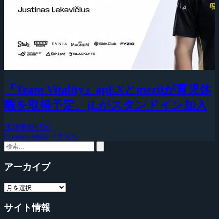
『Team Vitality』apEXとmeziiが育児休
暇を取得予定、jLがスタンドイン加入
2026年8月5日
Counter-Strike 2 (CS2)
アーカイブ
サイト情報