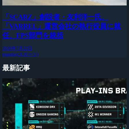
「SCARZ」創設者・友利洋一氏、
「VARREL」運営会社の執行役員に就
任、FPS部門を統括
2026年7月22日
esports(eスポーツ)
最新記事