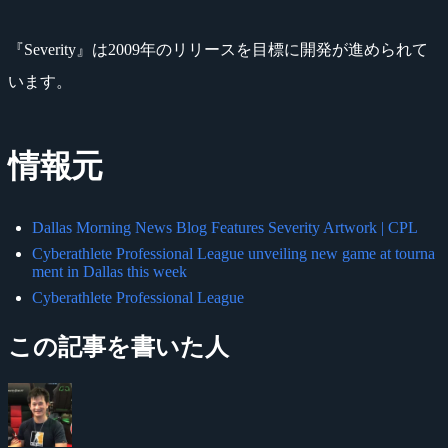
『Severity』は2009年のリリースを目標に開発が進められて
います。
情報元
Dallas Morning News Blog Features Severity Artwork | CPL
Cyberathlete Professional League unveiling new game at tourna
ment in Dallas this week
Cyberathlete Professional League
この記事を書いた人