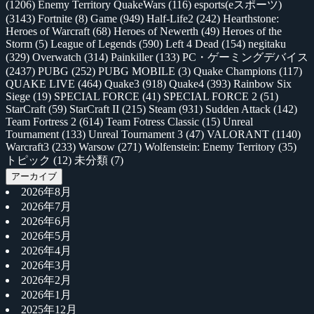
(1206)
Enemy Territory QuakeWars
(116)
esports(eスポーツ)
(3143)
Fortnite
(8)
Game
(949)
Half-Life2
(242)
Hearthstone:
Heroes of Warcraft
(68)
Heroes of Newerth
(49)
Heroes of the
Storm
(5)
League of Legends
(590)
Left 4 Dead
(154)
negitaku
(329)
Overwatch
(314)
Painkiller
(133)
PC・ゲーミングデバイス
(2437)
PUBG
(252)
PUBG MOBILE
(3)
Quake Champions
(117)
QUAKE LIVE
(464)
Quake3
(918)
Quake4
(393)
Rainbow Six
Siege
(19)
SPECIAL FORCE
(41)
SPECIAL FORCE 2
(51)
StarCraft
(59)
StarCraft II
(215)
Steam
(931)
Sudden Attack
(142)
Team Fortress 2
(614)
Team Fotress Classic
(15)
Unreal
Tournament
(133)
Unreal Tournament 3
(47)
VALORANT
(1140)
Warcraft3
(233)
Warsow
(271)
Wolfenstein: Enemy Territory
(35)
トピック
(12)
未分類
(7)
アーカイブ
2026年8月
2026年7月
2026年6月
2026年5月
2026年4月
2026年3月
2026年2月
2026年1月
2025年12月