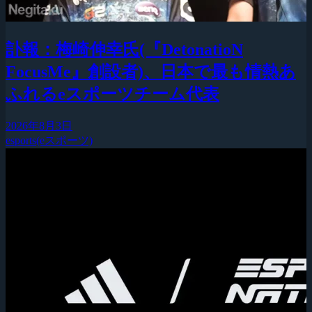
訃報：梅崎伸幸氏(『DetonatioN
FocusMe』創設者)、日本で最も情熱あ
ふれるeスポーツチーム代表
2026年8月3日
esports(eスポーツ)