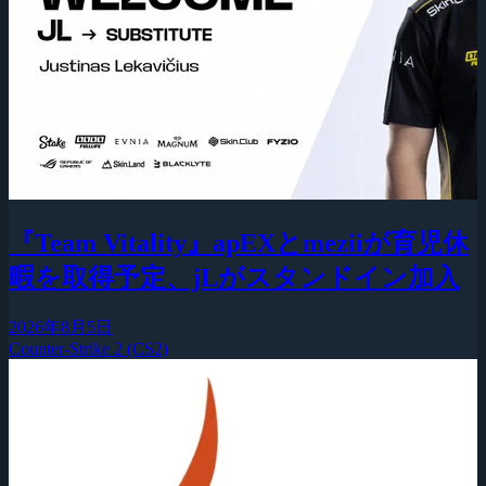
『Team Vitality』apEXとmeziiが育児休
暇を取得予定、jLがスタンドイン加入
2026年8月5日
Counter-Strike 2 (CS2)