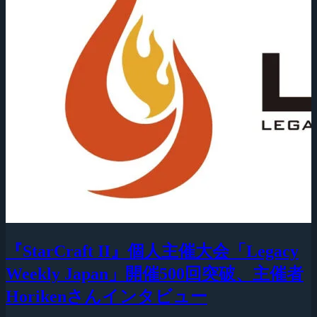
『StarCraft II』個人主催大会「Legacy
Weekly Japan」開催500回突破、主催者
Horikenさんインタビュー