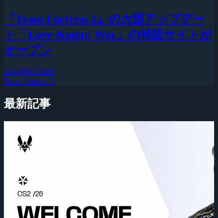
『Team Fortress 2』の大型アップデー
ト「Love &amp; War」の特設サイトが
オープン
2014年6月18日
Team Fortress 2
最新記事