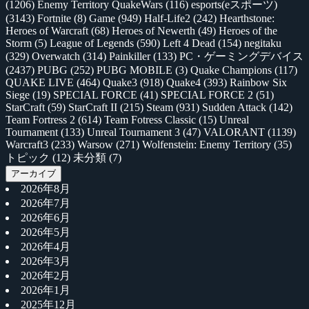
(1206)
Enemy Territory QuakeWars
(116)
esports(eスポーツ)
(3143)
Fortnite
(8)
Game
(949)
Half-Life2
(242)
Hearthstone:
Heroes of Warcraft
(68)
Heroes of Newerth
(49)
Heroes of the
Storm
(5)
League of Legends
(590)
Left 4 Dead
(154)
negitaku
(329)
Overwatch
(314)
Painkiller
(133)
PC・ゲーミングデバイス
(2437)
PUBG
(252)
PUBG MOBILE
(3)
Quake Champions
(117)
QUAKE LIVE
(464)
Quake3
(918)
Quake4
(393)
Rainbow Six
Siege
(19)
SPECIAL FORCE
(41)
SPECIAL FORCE 2
(51)
StarCraft
(59)
StarCraft II
(215)
Steam
(931)
Sudden Attack
(142)
Team Fortress 2
(614)
Team Fotress Classic
(15)
Unreal
Tournament
(133)
Unreal Tournament 3
(47)
VALORANT
(1139)
Warcraft3
(233)
Warsow
(271)
Wolfenstein: Enemy Territory
(35)
トピック
(12)
未分類
(7)
アーカイブ
2026年8月
2026年7月
2026年6月
2026年5月
2026年4月
2026年3月
2026年2月
2026年1月
2025年12月