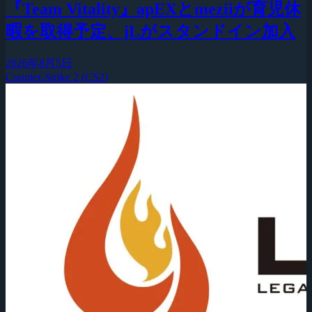
『Team Vitality』apEXとmeziiが育児休
暇を取得予定、jLがスタンドイン加入
2026年8月5日
Counter-Strike 2 (CS2)