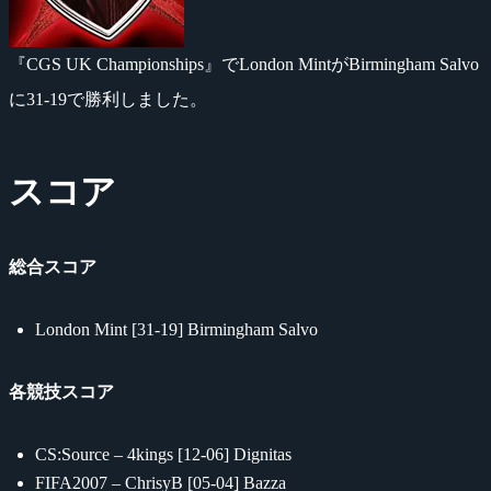
『CGS UK Championships』でLondon MintがBirmingham Salvo
に31-19で勝利しました。
スコア
総合スコア
London Mint [31-19] Birmingham Salvo
各競技スコア
CS:Source – 4kings [12-06] Dignitas
FIFA2007 – ChrisyB [05-04] Bazza