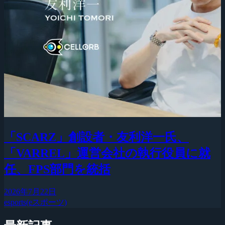
「SCARZ」創設者・友利洋一氏、
「VARREL」運営会社の執行役員に就
任、FPS部門を統括
2026年7月22日
esports(eスポーツ)