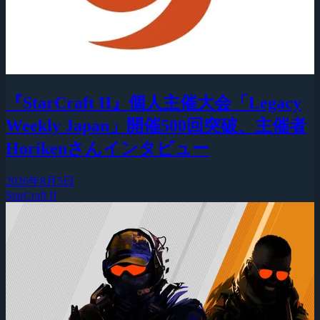
『StarCraft II』個人主催大会「Legacy
Weekly Japan」開催500回突破、主催者
Horikenさんインタビュー
2026年8月5日
StarCraft II