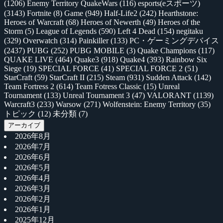
(1206)
Enemy Territory QuakeWars
(116)
esports(eスポーツ)
(3143)
Fortnite
(8)
Game
(949)
Half-Life2
(242)
Hearthstone:
Heroes of Warcraft
(68)
Heroes of Newerth
(49)
Heroes of the
Storm
(5)
League of Legends
(590)
Left 4 Dead
(154)
negitaku
(329)
Overwatch
(314)
Painkiller
(133)
PC・ゲーミングデバイス
(2437)
PUBG
(252)
PUBG MOBILE
(3)
Quake Champions
(117)
QUAKE LIVE
(464)
Quake3
(918)
Quake4
(393)
Rainbow Six
Siege
(19)
SPECIAL FORCE
(41)
SPECIAL FORCE 2
(51)
StarCraft
(59)
StarCraft II
(215)
Steam
(931)
Sudden Attack
(142)
Team Fortress 2
(614)
Team Fotress Classic
(15)
Unreal
Tournament
(133)
Unreal Tournament 3
(47)
VALORANT
(1139)
Warcraft3
(233)
Warsow
(271)
Wolfenstein: Enemy Territory
(35)
トピック
(12)
未分類
(7)
アーカイブ
2026年8月
2026年7月
2026年6月
2026年5月
2026年4月
2026年3月
2026年2月
2026年1月
2025年12月