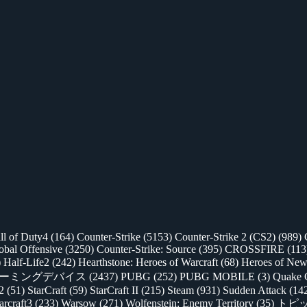
ll of Duty4
(164)
Counter-Strike
(5153)
Counter-Strike 2 (CS2)
(989)
lobal Offensive
(3250)
Counter-Strike: Source
(395)
CROSSFIRE
(113
)
Half-Life2
(242)
Hearthstone: Heroes of Warcraft
(68)
Heroes of New
ゲーミングデバイス
(2437)
PUBG
(252)
PUBG MOBILE
(3)
Quake 
 2
(51)
StarCraft
(59)
StarCraft II
(215)
Steam
(931)
Sudden Attack
(14
rcraft3
(233)
Warsow
(271)
Wolfenstein: Enemy Territory
(35)
トピ