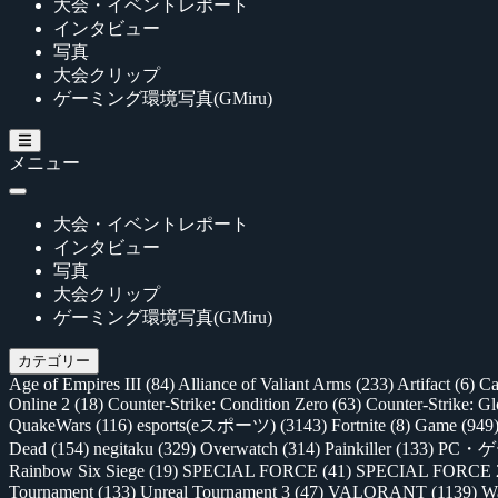
大会・イベントレポート
インタビュー
写真
大会クリップ
ゲーミング環境写真(GMiru)
メニュー
大会・イベントレポート
インタビュー
写真
大会クリップ
ゲーミング環境写真(GMiru)
カテゴリー
Age of Empires III
(84)
Alliance of Valiant Arms
(233)
Artifact
(6)
Ca
Online 2
(18)
Counter-Strike: Condition Zero
(63)
Counter-Strike: G
QuakeWars
(116)
esports(eスポーツ)
(3143)
Fortnite
(8)
Game
(949
Dead
(154)
negitaku
(329)
Overwatch
(314)
Painkiller
(133)
PC・
Rainbow Six Siege
(19)
SPECIAL FORCE
(41)
SPECIAL FORCE
Tournament
(133)
Unreal Tournament 3
(47)
VALORANT
(1139)
Wa