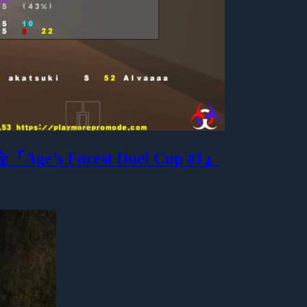
Age’s Forest Duel Cup #1』