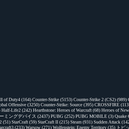
ll of Duty4
(164)
Counter-Strike
(5153)
Counter-Strike 2 (CS2)
(989)
lobal Offensive
(3250)
Counter-Strike: Source
(395)
CROSSFIRE
(113
)
Half-Life2
(242)
Hearthstone: Heroes of Warcraft
(68)
Heroes of New
ゲーミングデバイス
(2437)
PUBG
(252)
PUBG MOBILE
(3)
Quake 
 2
(51)
StarCraft
(59)
StarCraft II
(215)
Steam
(931)
Sudden Attack
(14
rcraft3
(233)
Warsow
(271)
Wolfenstein: Enemy Territory
(35)
トピ