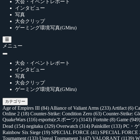
大会・イベントレポート
インタビュー
写真
大会クリップ
ゲーミング環境写真(GMiru)
メニュー
大会・イベントレポート
インタビュー
写真
大会クリップ
ゲーミング環境写真(GMiru)
カテゴリー
Age of Empires III
(84)
Alliance of Valiant Arms
(233)
Artifact
(6)
Ca
Online 2
(18)
Counter-Strike: Condition Zero
(63)
Counter-Strike: G
QuakeWars
(116)
esports(eスポーツ)
(3143)
Fortnite
(8)
Game
(949
Dead
(154)
negitaku
(329)
Overwatch
(314)
Painkiller
(133)
PC・
Rainbow Six Siege
(19)
SPECIAL FORCE
(41)
SPECIAL FORCE
Tournament
(133)
Unreal Tournament 3
(47)
VALORANT
(1139)
Wa