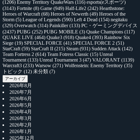
(1206)
Enemy Territory QuakeWars
(116)
esports(eスポーツ)
(3143)
Fortnite
(8)
Game
(949)
Half-Life2
(242)
Hearthstone:
Heroes of Warcraft
(68)
Heroes of Newerth
(49)
Heroes of the
Storm
(5)
League of Legends
(590)
Left 4 Dead
(154)
negitaku
(329)
Overwatch
(314)
Painkiller
(133)
PC・ゲーミングデバイス
(2437)
PUBG
(252)
PUBG MOBILE
(3)
Quake Champions
(117)
QUAKE LIVE
(464)
Quake3
(918)
Quake4
(393)
Rainbow Six
Siege
(19)
SPECIAL FORCE
(41)
SPECIAL FORCE 2
(51)
StarCraft
(59)
StarCraft II
(215)
Steam
(931)
Sudden Attack
(142)
Team Fortress 2
(614)
Team Fotress Classic
(15)
Unreal
Tournament
(133)
Unreal Tournament 3
(47)
VALORANT
(1139)
Warcraft3
(233)
Warsow
(271)
Wolfenstein: Enemy Territory
(35)
トピック
(12)
未分類
(7)
アーカイブ
2026年8月
2026年7月
2026年6月
2026年5月
2026年4月
2026年3月
2026年2月
2026年1月
2025年12月