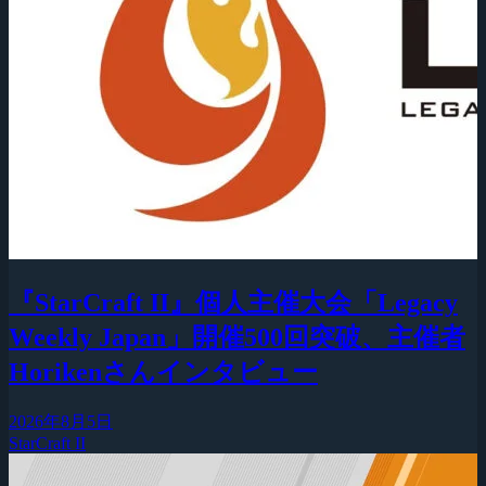
『StarCraft II』個人主催大会「Legacy
Weekly Japan」開催500回突破、主催者
Horikenさんインタビュー
2026年8月5日
StarCraft II