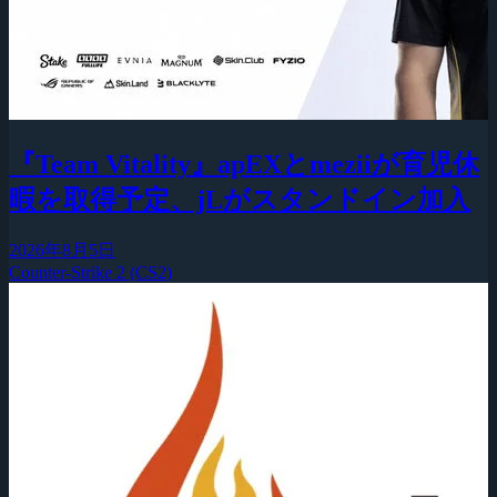
『Team Vitality』apEXとmeziiが育児休
暇を取得予定、jLがスタンドイン加入
2026年8月5日
Counter-Strike 2 (CS2)