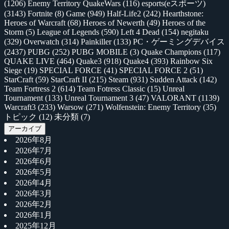
(1206)
Enemy Territory QuakeWars
(116)
esports(eスポーツ)
(3143)
Fortnite
(8)
Game
(949)
Half-Life2
(242)
Hearthstone:
Heroes of Warcraft
(68)
Heroes of Newerth
(49)
Heroes of the
Storm
(5)
League of Legends
(590)
Left 4 Dead
(154)
negitaku
(329)
Overwatch
(314)
Painkiller
(133)
PC・ゲーミングデバイス
(2437)
PUBG
(252)
PUBG MOBILE
(3)
Quake Champions
(117)
QUAKE LIVE
(464)
Quake3
(918)
Quake4
(393)
Rainbow Six
Siege
(19)
SPECIAL FORCE
(41)
SPECIAL FORCE 2
(51)
StarCraft
(59)
StarCraft II
(215)
Steam
(931)
Sudden Attack
(142)
Team Fortress 2
(614)
Team Fotress Classic
(15)
Unreal
Tournament
(133)
Unreal Tournament 3
(47)
VALORANT
(1139)
Warcraft3
(233)
Warsow
(271)
Wolfenstein: Enemy Territory
(35)
トピック
(12)
未分類
(7)
アーカイブ
2026年8月
2026年7月
2026年6月
2026年5月
2026年4月
2026年3月
2026年2月
2026年1月
2025年12月