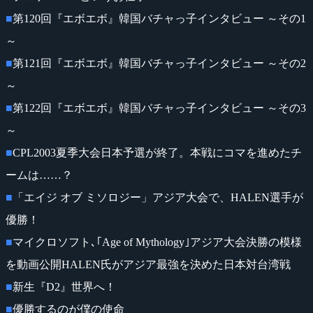
■
第120回『エボエボ』韓国バチャっ子インタビュー ～その1
～
■
第121回『エボエボ』韓国バチャっ子インタビュー ～その2
～
■
第122回『エボエボ』韓国バチャっ子インタビュー ～その3
～
■
CPL2003夏季大会日本予選が終了。本戦にコマを進めたチ
ームは……？
■
「エイジ オブ ミソロジー」アジア大会で、HALEN選手が
優勝！
■
マイクロソフト､｢Age of Mythology｣アジア大会決勝の模様
を動画公開HALEN氏がアジア最強を決めた日本対台湾戦
■
新生『D2』世界へ！
■
優勝するのが僕の使命