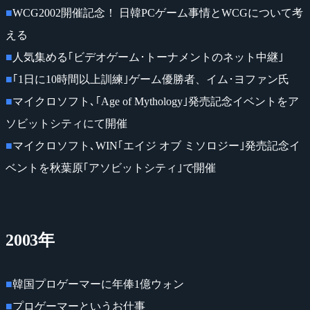
■
WCG2002開催記念！ 日韓PCゲーム事情とWCGについて考
える
■
人気集める｢ビデオゲーム･トーナメントのネット中継｣
■
｢1日に10時間以上訓練｣ゲーム優勝者、イム･ヨファン氏
■
マイクロソフト､｢Age of Mythology｣発売記念イベントをア
ソビットシティにて開催
■
マイクロソフト､WIN｢エイジ オブ ミソロジー｣発売記念イ
ベントを秋葉原｢アソビットシティ｣で開催
2003年
■
韓国プロゲーマーに年俸1億ウォン
■
プロゲーマーというお仕事