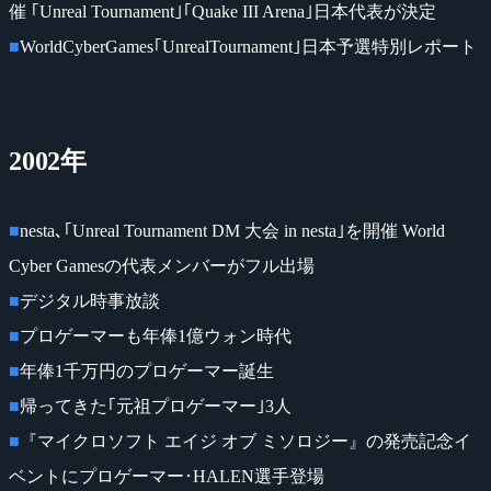
催 ｢Unreal Tournament｣｢Quake III Arena｣日本代表が決定
■
WorldCyberGames｢UnrealTournament｣日本予選特別レポート
2002年
■
nesta､｢Unreal Tournament DM 大会 in nesta｣を開催 World
Cyber Gamesの代表メンバーがフル出場
■
デジタル時事放談
■
プロゲーマーも年俸1億ウォン時代
■
年俸1千万円のプロゲーマー誕生
■
帰ってきた｢元祖プロゲーマー｣3人
■
『マイクロソフト エイジ オブ ミソロジー』の発売記念イ
ベントにプロゲーマー･HALEN選手登場