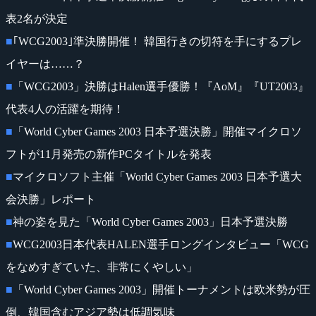
表2名が決定
■
｢WCG2003｣準決勝開催！ 韓国行きの切符を手にするプレ
イヤーは……？
■
「WCG2003」決勝はHalen選手優勝！『AoM』『UT2003』
代表4人の活躍を期待！
■
「World Cyber Games 2003 日本予選決勝」開催マイクロソ
フトが11月発売の新作PCタイトルを発表
■
マイクロソフト主催「World Cyber Games 2003 日本予選大
会決勝」レポート
■
神の姿を見た「World Cyber Games 2003」日本予選決勝
■
WCG2003日本代表HALEN選手ロングインタビュー「WCG
をなめすぎていた、非常にくやしい」
■
「World Cyber Games 2003」開催トーナメントは欧米勢が圧
倒、韓国含むアジア勢は低調気味