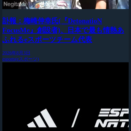
訃報：梅崎伸幸氏(『DetonatioN
FocusMe』創設者)、日本で最も情熱あ
ふれるeスポーツチーム代表
2026年8月3日
esports(eスポーツ)