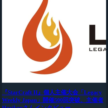
『StarCraft II』個人主催大会「Legacy
Weekly Japan」開催500回突破、主催者
Horikenさんインタビュー