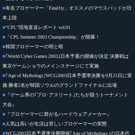
■
有名プロゲーマー「Fatal1ty」オススメのマウスパッドが日
本上陸
■
“CPL”現地直送レポート vol.01
■
「CPL Summer 2003 Championship」が開幕！
■
韓国プロゲーマーの明と暗
■
｢World Cyber Games 2003｣日本予選の開催が決定 決勝戦は
東京ゲームショウのメインステージにて実施
■
｢Age of Mythology｣WCG2003日本予選準決勝を9月21日に実
施 勝者2名が韓国ソウルのグランドファイナルに出場
■
『ゲーム界の｢プロ･アスリート｣たちが競うトーナメント
大会』
■
『プロゲーマーに群がるハードウェアメーカー』
■
人気は高いが生活は苦しいプロゲーマーの実態
■
WCG2003日本予選準決勝開催｢Age of Mythology｣の日本代