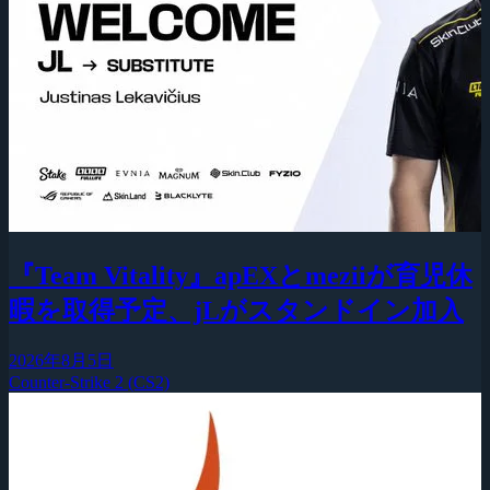
『Team Vitality』apEXとmeziiが育児休
暇を取得予定、jLがスタンドイン加入
2026年8月5日
Counter-Strike 2 (CS2)