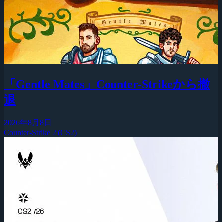
「Gentle Mates」Counter-Strikeから撤
退
2026年8月8日
Counter-Strike 2 (CS2)