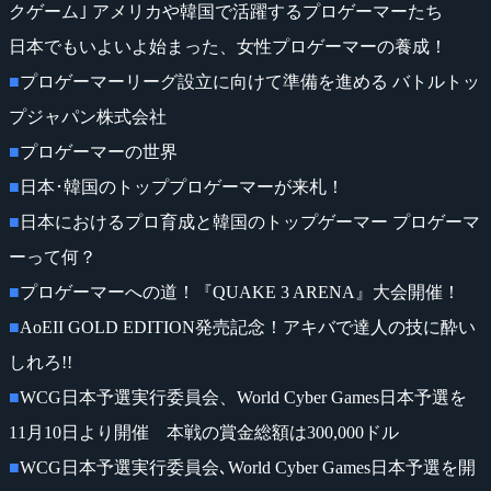
クゲーム｣ アメリカや韓国で活躍するプロゲーマーたち
日本でもいよいよ始まった、女性プロゲーマーの養成！
■
プロゲーマーリーグ設立に向けて準備を進める バトルトッ
プジャパン株式会社
■
プロゲーマーの世界
■
日本･韓国のトッププロゲーマーが来札！
■
日本におけるプロ育成と韓国のトップゲーマー プロゲーマ
ーって何？
■
プロゲーマーへの道！『QUAKE 3 ARENA』大会開催！
■
AoEII GOLD EDITION発売記念！アキバで達人の技に酔い
しれろ!!
■
WCG日本予選実行委員会、World Cyber Games日本予選を
11月10日より開催 本戦の賞金総額は300,000ドル
■
WCG日本予選実行委員会､World Cyber Games日本予選を開