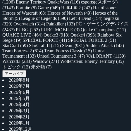
(1206)
Enemy Territory QuakeWars
(116)
esports(eスポーツ)
(3143)
Fortnite
(8)
Game
(949)
Half-Life2
(242)
Hearthstone:
Heroes of Warcraft
(68)
Heroes of Newerth
(49)
Heroes of the
Storm
(5)
League of Legends
(590)
Left 4 Dead
(154)
negitaku
(329)
Overwatch
(314)
Painkiller
(133)
PC・ゲーミングデバイス
(2437)
PUBG
(252)
PUBG MOBILE
(3)
Quake Champions
(117)
QUAKE LIVE
(464)
Quake3
(918)
Quake4
(393)
Rainbow Six
Siege
(19)
SPECIAL FORCE
(41)
SPECIAL FORCE 2
(51)
StarCraft
(59)
StarCraft II
(215)
Steam
(931)
Sudden Attack
(142)
Team Fortress 2
(614)
Team Fotress Classic
(15)
Unreal
Tournament
(133)
Unreal Tournament 3
(47)
VALORANT
(1139)
Warcraft3
(233)
Warsow
(271)
Wolfenstein: Enemy Territory
(35)
トピック
(12)
未分類
(7)
アーカイブ
2026年8月
2026年7月
2026年6月
2026年5月
2026年4月
2026年3月
2026年2月
2026年1月
2025年12月