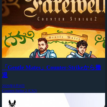
「Gentle Mates」Counter-Strikeから撤
退
2026年8月8日
Counter-Strike 2 (CS2)