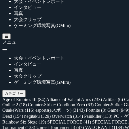
大会・イベントレポート
インタビュー
写真
大会クリップ
ゲーミング環境写真(GMiru)
メニュー
大会・イベントレポート
インタビュー
写真
大会クリップ
ゲーミング環境写真(GMiru)
カテゴリー
Age of Empires III
(84)
Alliance of Valiant Arms
(233)
Artifact
(6)
Ca
Online 2
(18)
Counter-Strike: Condition Zero
(63)
Counter-Strike: G
QuakeWars
(116)
esports(eスポーツ)
(3143)
Fortnite
(8)
Game
(949
Dead
(154)
negitaku
(329)
Overwatch
(314)
Painkiller
(133)
PC・
Rainbow Six Siege
(19)
SPECIAL FORCE
(41)
SPECIAL FORCE
Tournament
(133)
Unreal Tournament 3
(47)
VALORANT
(1139)
Wa