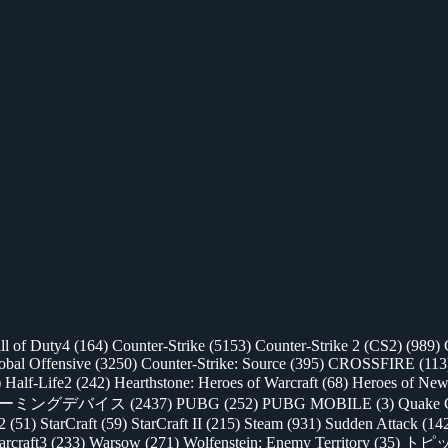
ll of Duty4
(164)
Counter-Strike
(5153)
Counter-Strike 2 (CS2)
(989)
lobal Offensive
(3250)
Counter-Strike: Source
(395)
CROSSFIRE
(113
)
Half-Life2
(242)
Hearthstone: Heroes of Warcraft
(68)
Heroes of New
ゲーミングデバイス
(2437)
PUBG
(252)
PUBG MOBILE
(3)
Quake 
 2
(51)
StarCraft
(59)
StarCraft II
(215)
Steam
(931)
Sudden Attack
(14
rcraft3
(233)
Warsow
(271)
Wolfenstein: Enemy Territory
(35)
トピ