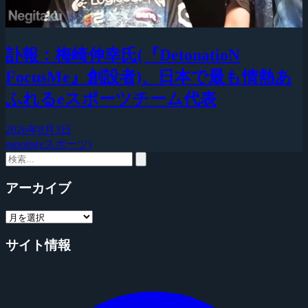
訃報：梅崎伸幸氏(『DetonatioN
FocusMe』創設者)、日本で最も情熱あ
ふれるeスポーツチーム代表
2026年8月3日
esports(eスポーツ)
アーカイブ
サイト情報