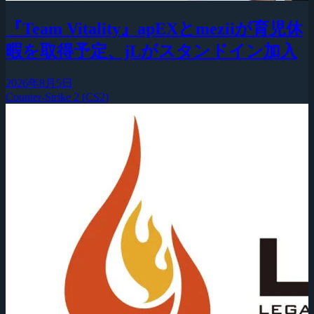
『Team Vitality』apEXとmeziiが育児休
暇を取得予定、jLがスタンドイン加入
2026年8月5日
Counter-Strike 2 (CS2)