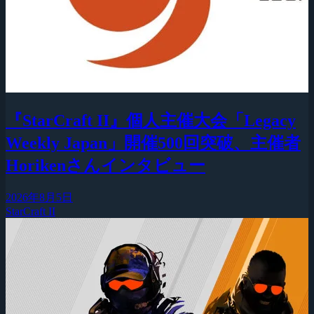
『StarCraft II』個人主催大会「Legacy
Weekly Japan」開催500回突破、主催者
Horikenさんインタビュー
2026年8月5日
StarCraft II