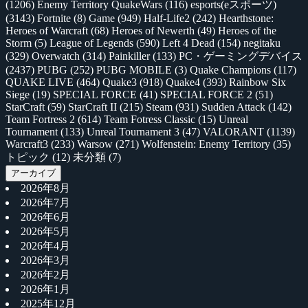
(1206)
Enemy Territory QuakeWars
(116)
esports(eスポーツ)
(3143)
Fortnite
(8)
Game
(949)
Half-Life2
(242)
Hearthstone:
Heroes of Warcraft
(68)
Heroes of Newerth
(49)
Heroes of the
Storm
(5)
League of Legends
(590)
Left 4 Dead
(154)
negitaku
(329)
Overwatch
(314)
Painkiller
(133)
PC・ゲーミングデバイス
(2437)
PUBG
(252)
PUBG MOBILE
(3)
Quake Champions
(117)
QUAKE LIVE
(464)
Quake3
(918)
Quake4
(393)
Rainbow Six
Siege
(19)
SPECIAL FORCE
(41)
SPECIAL FORCE 2
(51)
StarCraft
(59)
StarCraft II
(215)
Steam
(931)
Sudden Attack
(142)
Team Fortress 2
(614)
Team Fotress Classic
(15)
Unreal
Tournament
(133)
Unreal Tournament 3
(47)
VALORANT
(1139)
Warcraft3
(233)
Warsow
(271)
Wolfenstein: Enemy Territory
(35)
トピック
(12)
未分類
(7)
アーカイブ
2026年8月
2026年7月
2026年6月
2026年5月
2026年4月
2026年3月
2026年2月
2026年1月
2025年12月