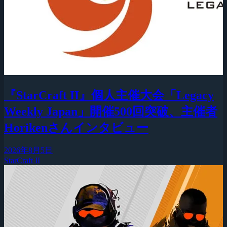
『StarCraft II』個人主催大会「Legacy
Weekly Japan」開催500回突破、主催者
Horikenさんインタビュー
2026年8月5日
StarCraft II