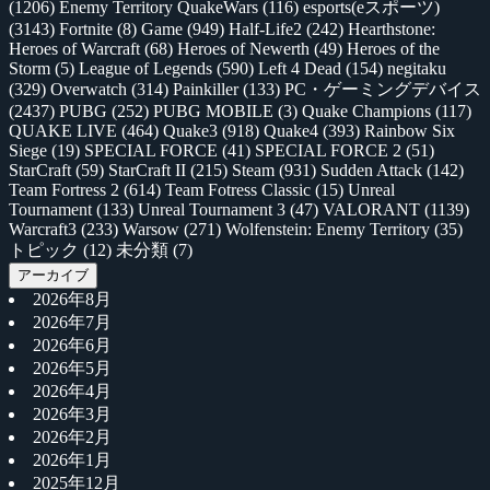
(1206)
Enemy Territory QuakeWars
(116)
esports(eスポーツ)
(3143)
Fortnite
(8)
Game
(949)
Half-Life2
(242)
Hearthstone:
Heroes of Warcraft
(68)
Heroes of Newerth
(49)
Heroes of the
Storm
(5)
League of Legends
(590)
Left 4 Dead
(154)
negitaku
(329)
Overwatch
(314)
Painkiller
(133)
PC・ゲーミングデバイス
(2437)
PUBG
(252)
PUBG MOBILE
(3)
Quake Champions
(117)
QUAKE LIVE
(464)
Quake3
(918)
Quake4
(393)
Rainbow Six
Siege
(19)
SPECIAL FORCE
(41)
SPECIAL FORCE 2
(51)
StarCraft
(59)
StarCraft II
(215)
Steam
(931)
Sudden Attack
(142)
Team Fortress 2
(614)
Team Fotress Classic
(15)
Unreal
Tournament
(133)
Unreal Tournament 3
(47)
VALORANT
(1139)
Warcraft3
(233)
Warsow
(271)
Wolfenstein: Enemy Territory
(35)
トピック
(12)
未分類
(7)
アーカイブ
2026年8月
2026年7月
2026年6月
2026年5月
2026年4月
2026年3月
2026年2月
2026年1月
2025年12月