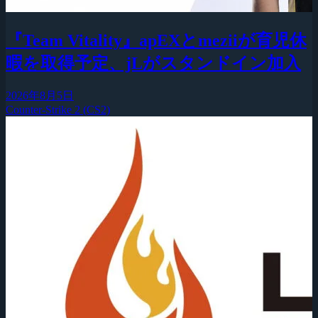
『Team Vitality』apEXとmeziiが育児休
暇を取得予定、jLがスタンドイン加入
2026年8月5日
Counter-Strike 2 (CS2)