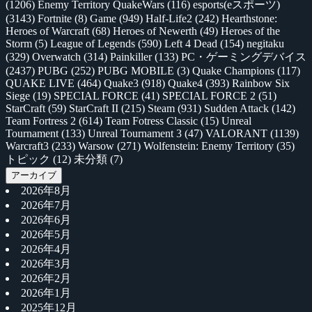
(1206)
Enemy Territory QuakeWars
(116)
esports(eスポーツ)
(3143)
Fortnite
(8)
Game
(949)
Half-Life2
(242)
Hearthstone:
Heroes of Warcraft
(68)
Heroes of Newerth
(49)
Heroes of the
Storm
(5)
League of Legends
(590)
Left 4 Dead
(154)
negitaku
(329)
Overwatch
(314)
Painkiller
(133)
PC・ゲーミングデバイス
(2437)
PUBG
(252)
PUBG MOBILE
(3)
Quake Champions
(117)
QUAKE LIVE
(464)
Quake3
(918)
Quake4
(393)
Rainbow Six
Siege
(19)
SPECIAL FORCE
(41)
SPECIAL FORCE 2
(51)
StarCraft
(59)
StarCraft II
(215)
Steam
(931)
Sudden Attack
(142)
Team Fortress 2
(614)
Team Fotress Classic
(15)
Unreal
Tournament
(133)
Unreal Tournament 3
(47)
VALORANT
(1139)
Warcraft3
(233)
Warsow
(271)
Wolfenstein: Enemy Territory
(35)
トピック
(12)
未分類
(7)
アーカイブ
2026年8月
2026年7月
2026年6月
2026年5月
2026年4月
2026年3月
2026年2月
2026年1月
2025年12月