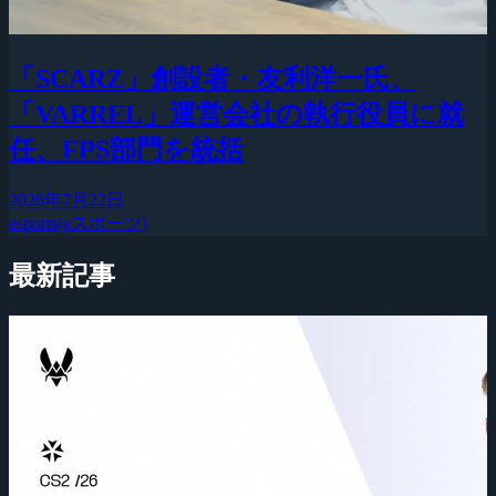
「SCARZ」創設者・友利洋一氏、
「VARREL」運営会社の執行役員に就
任、FPS部門を統括
2026年7月22日
esports(eスポーツ)
最新記事