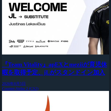
『Team Vitality』apEXとmeziiが育児休
暇を取得予定、jLがスタンドイン加入
2026年8月5日
Counter-Strike 2 (CS2)