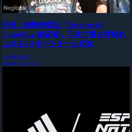
訃報：梅崎伸幸氏(『DetonatioN
FocusMe』創設者)、日本で最も情熱あ
ふれるeスポーツチーム代表
2026年8月3日
esports(eスポーツ)