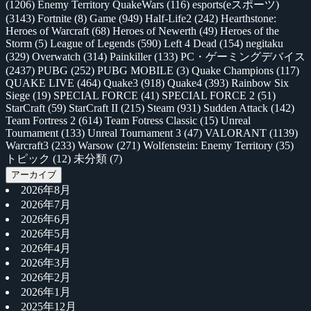
(1206)
Enemy Territory QuakeWars
(116)
esports(eスポーツ)
(3143)
Fortnite
(8)
Game
(949)
Half-Life2
(242)
Hearthstone:
Heroes of Warcraft
(68)
Heroes of Newerth
(49)
Heroes of the
Storm
(5)
League of Legends
(590)
Left 4 Dead
(154)
negitaku
(329)
Overwatch
(314)
Painkiller
(133)
PC・ゲーミングデバイス
(2437)
PUBG
(252)
PUBG MOBILE
(3)
Quake Champions
(117)
QUAKE LIVE
(464)
Quake3
(918)
Quake4
(393)
Rainbow Six
Siege
(19)
SPECIAL FORCE
(41)
SPECIAL FORCE 2
(51)
StarCraft
(59)
StarCraft II
(215)
Steam
(931)
Sudden Attack
(142)
Team Fortress 2
(614)
Team Fotress Classic
(15)
Unreal
Tournament
(133)
Unreal Tournament 3
(47)
VALORANT
(1139)
Warcraft3
(233)
Warsow
(271)
Wolfenstein: Enemy Territory
(35)
トピック
(12)
未分類
(7)
アーカイブ
2026年8月
2026年7月
2026年6月
2026年5月
2026年4月
2026年3月
2026年2月
2026年1月
2025年12月