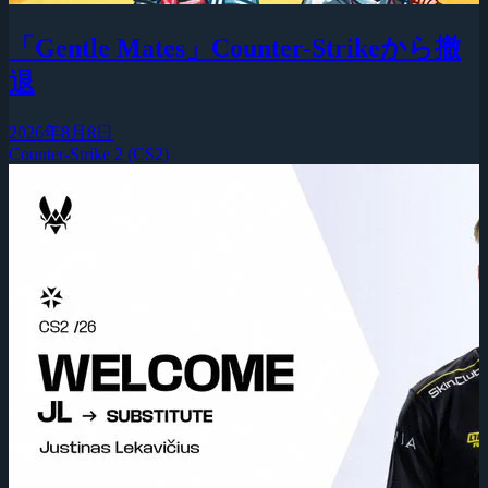
「Gentle Mates」Counter-Strikeから撤
退
2026年8月8日
Counter-Strike 2 (CS2)