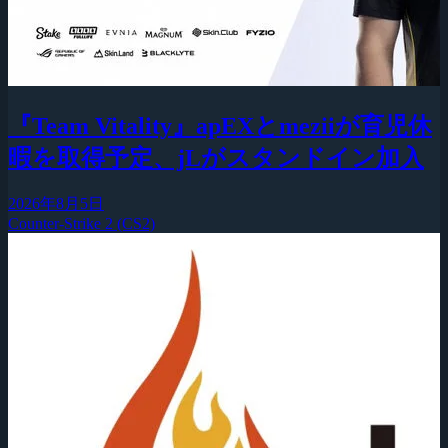
『Team Vitality』apEXとmeziiが育児休
暇を取得予定、jLがスタンドイン加入
2026年8月5日
Counter-Strike 2 (CS2)