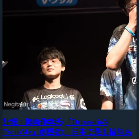
訃報：梅崎伸幸氏(『DetonatioN
FocusMe』創設者)、日本で最も情熱あ