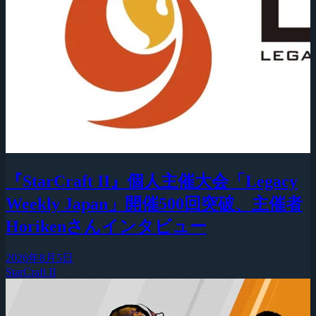
『StarCraft II』個人主催大会「Legacy
Weekly Japan」開催500回突破、主催者
Horikenさんインタビュー
2026年8月5日
StarCraft II