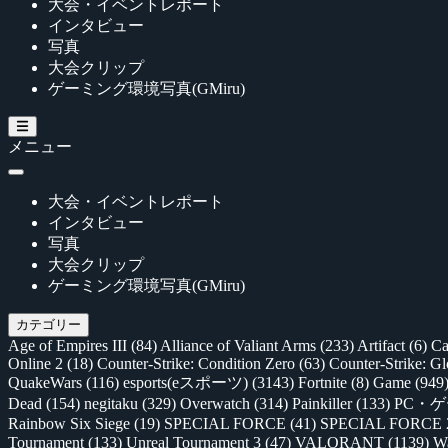
大会・イベントレポート
インタビュー
写真
大会クリップ
ゲーミング環境写真(GMiru)
メニュー
大会・イベントレポート
インタビュー
写真
大会クリップ
ゲーミング環境写真(GMiru)
カテゴリー
Age of Empires III
(84)
Alliance of Valiant Arms
(233)
Artifact
(6)
Ca
Online 2
(18)
Counter-Strike: Condition Zero
(63)
Counter-Strike: G
QuakeWars
(116)
esports(eスポーツ)
(3143)
Fortnite
(8)
Game
(949
Dead
(154)
negitaku
(329)
Overwatch
(314)
Painkiller
(133)
PC・
Rainbow Six Siege
(19)
SPECIAL FORCE
(41)
SPECIAL FORCE
Tournament
(133)
Unreal Tournament 3
(47)
VALORANT
(1139)
Wa