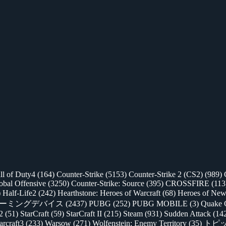
ll of Duty4
(164)
Counter-Strike
(5153)
Counter-Strike 2 (CS2)
(989)
lobal Offensive
(3250)
Counter-Strike: Source
(395)
CROSSFIRE
(113
)
Half-Life2
(242)
Hearthstone: Heroes of Warcraft
(68)
Heroes of New
ゲーミングデバイス
(2437)
PUBG
(252)
PUBG MOBILE
(3)
Quake 
 2
(51)
StarCraft
(59)
StarCraft II
(215)
Steam
(931)
Sudden Attack
(14
rcraft3
(233)
Warsow
(271)
Wolfenstein: Enemy Territory
(35)
トピ