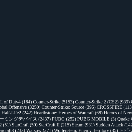
ll of Duty4
(164)
Counter-Strike
(5153)
Counter-Strike 2 (CS2)
(989)
lobal Offensive
(3250)
Counter-Strike: Source
(395)
CROSSFIRE
(113
)
Half-Life2
(242)
Hearthstone: Heroes of Warcraft
(68)
Heroes of New
ゲーミングデバイス
(2437)
PUBG
(252)
PUBG MOBILE
(3)
Quake 
 2
(51)
StarCraft
(59)
StarCraft II
(215)
Steam
(931)
Sudden Attack
(14
rcraft3
(233)
Warsow
(271)
Wolfenstein: Enemy Territory
(35)
トピ