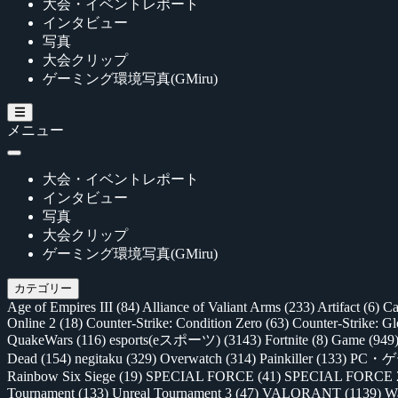
大会・イベントレポート
インタビュー
写真
大会クリップ
ゲーミング環境写真(GMiru)
メニュー
大会・イベントレポート
インタビュー
写真
大会クリップ
ゲーミング環境写真(GMiru)
カテゴリー
Age of Empires III
(84)
Alliance of Valiant Arms
(233)
Artifact
(6)
Ca
Online 2
(18)
Counter-Strike: Condition Zero
(63)
Counter-Strike: G
QuakeWars
(116)
esports(eスポーツ)
(3143)
Fortnite
(8)
Game
(949
Dead
(154)
negitaku
(329)
Overwatch
(314)
Painkiller
(133)
PC・
Rainbow Six Siege
(19)
SPECIAL FORCE
(41)
SPECIAL FORCE
Tournament
(133)
Unreal Tournament 3
(47)
VALORANT
(1139)
Wa