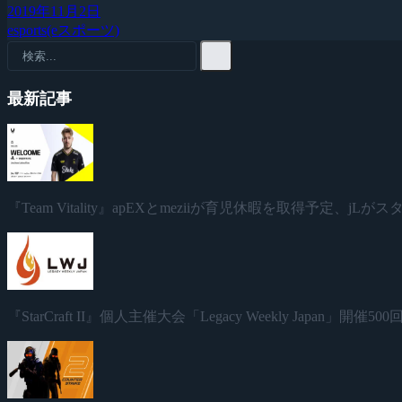
2019年11月2日
esports(eスポーツ)
最新記事
『Team Vitality』apEXとmeziiが育児休暇を取得予定、jL
『StarCraft II』個人主催大会「Legacy Weekly Japan」