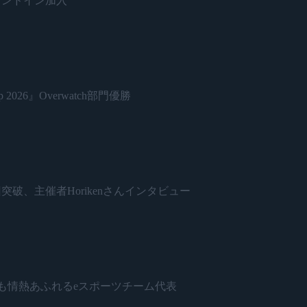
がスタンドイン加入
 2026』Overwatch部門優勝
開催500回突破、主催者Horikenさんインタビュー
日本で最も情熱あふれるeスポーツチーム代表