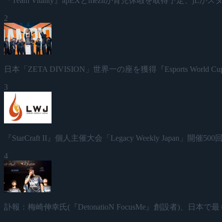
『Team Vitality』apEXとmeziiが育児休暇を取得予定、jL
2
日本「ZETA DIVISION」世界一の座を獲得『Esports World Cup
3
『StarCraft II』個人主催大会「Legacy Weekly Japan」
4
訃報：梅崎伸幸氏(『DetonatioN FocusMe』創設者)、