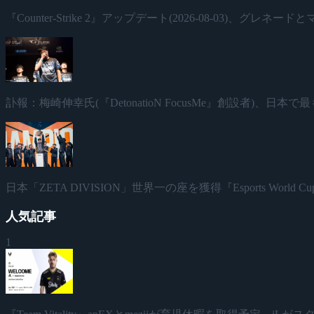
『Counter-Strike 2』アップデート(2026-08-03)、グレ
訃報：梅崎伸幸氏(『DetonatioN FocusMe』創設者)、
日本「ZETA DIVISION」世界一の座を獲得『Esports World Cup
人気記事
1