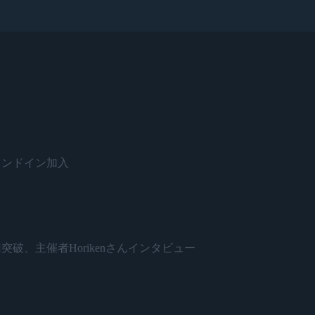
がスタンドイン加入
開催500回突破、主催者Horikenさんインタビュー