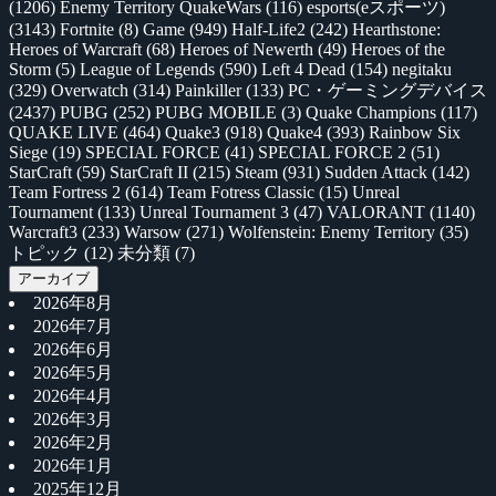
(1206)
Enemy Territory QuakeWars
(116)
esports(eスポーツ)
(3143)
Fortnite
(8)
Game
(949)
Half-Life2
(242)
Hearthstone:
Heroes of Warcraft
(68)
Heroes of Newerth
(49)
Heroes of the
Storm
(5)
League of Legends
(590)
Left 4 Dead
(154)
negitaku
(329)
Overwatch
(314)
Painkiller
(133)
PC・ゲーミングデバイス
(2437)
PUBG
(252)
PUBG MOBILE
(3)
Quake Champions
(117)
QUAKE LIVE
(464)
Quake3
(918)
Quake4
(393)
Rainbow Six
Siege
(19)
SPECIAL FORCE
(41)
SPECIAL FORCE 2
(51)
StarCraft
(59)
StarCraft II
(215)
Steam
(931)
Sudden Attack
(142)
Team Fortress 2
(614)
Team Fotress Classic
(15)
Unreal
Tournament
(133)
Unreal Tournament 3
(47)
VALORANT
(1140)
Warcraft3
(233)
Warsow
(271)
Wolfenstein: Enemy Territory
(35)
トピック
(12)
未分類
(7)
アーカイブ
2026年8月
2026年7月
2026年6月
2026年5月
2026年4月
2026年3月
2026年2月
2026年1月
2025年12月