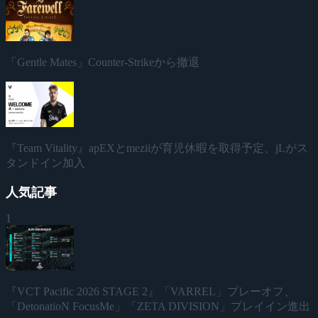
「Gentle Mates」Counter-Strikeから撤退
『Team Vitality』apEXとmeziiが育児休暇を取得予定、jLがス
タンドイン加入
人気記事
1
『VCT Pacific 2026 STAGE 2』「VARREL」プレーオフ、
「DetonatioN FocusMe」「ZETA DIVISION」プレイイン進出