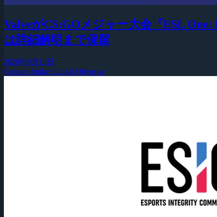
ValveがCS:GOメジャー大会『ESL 
は詳細解明まで保留
2020年9月10日
Counter-Strike: Global Offensive