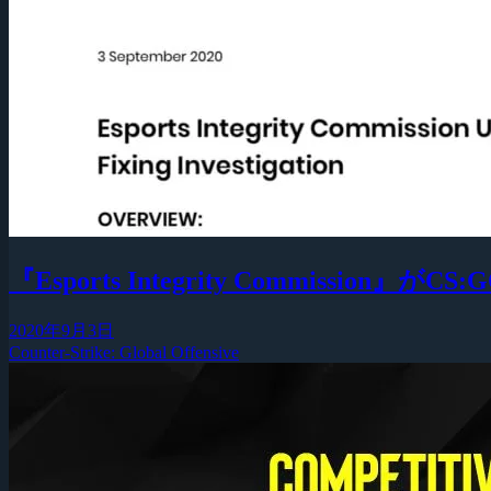
『Esports Integrity Commi
2020年9月3日
Counter-Strike: Global Offensive