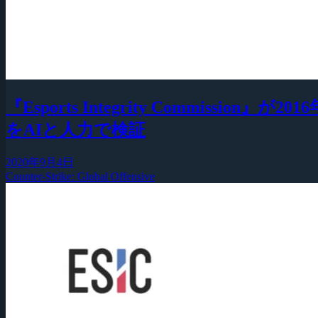
『Esports Integrity Commi
をAIと人力で検証
2020年9月4日
Counter-Strike: Global Offensive