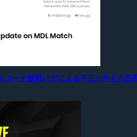
ssion』がCS:GOコーチ観戦バグによる不正15