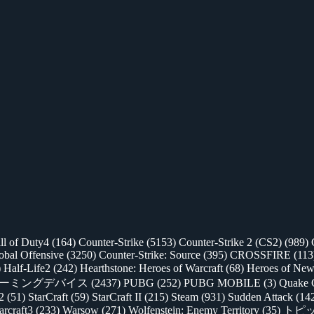
ll of Duty4
(164)
Counter-Strike
(5153)
Counter-Strike 2 (CS2)
(989)
lobal Offensive
(3250)
Counter-Strike: Source
(395)
CROSSFIRE
(113
)
Half-Life2
(242)
Hearthstone: Heroes of Warcraft
(68)
Heroes of New
ゲーミングデバイス
(2437)
PUBG
(252)
PUBG MOBILE
(3)
Quake 
 2
(51)
StarCraft
(59)
StarCraft II
(215)
Steam
(931)
Sudden Attack
(14
rcraft3
(233)
Warsow
(271)
Wolfenstein: Enemy Territory
(35)
トピ