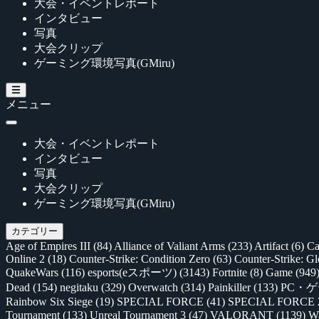
大会・イベントレポート
インタビュー
写真
大会クリップ
ゲーミング環境写真(GMiru)
メニュー
大会・イベントレポート
インタビュー
写真
大会クリップ
ゲーミング環境写真(GMiru)
カテゴリー
Age of Empires III
(84)
Alliance of Valiant Arms
(233)
Artifact
(6)
Ca
Online 2
(18)
Counter-Strike: Condition Zero
(63)
Counter-Strike: G
QuakeWars
(116)
esports(eスポーツ)
(3143)
Fortnite
(8)
Game
(949
Dead
(154)
negitaku
(329)
Overwatch
(314)
Painkiller
(133)
PC・
Rainbow Six Siege
(19)
SPECIAL FORCE
(41)
SPECIAL FORCE
Tournament
(133)
Unreal Tournament 3
(47)
VALORANT
(1139)
Wa