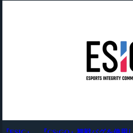
『ESIC』、『CS:GO』観戦バグを使