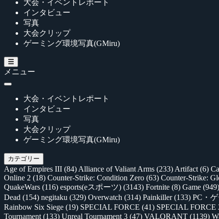
大会・イベントレポート
インタビュー
写真
大会クリップ
ゲーミング環境写真(GMiru)
メニュー
大会・イベントレポート
インタビュー
写真
大会クリップ
ゲーミング環境写真(GMiru)
カテゴリー
Age of Empires III
(84)
Alliance of Valiant Arms
(233)
Artifact
(6)
Ca
Online 2
(18)
Counter-Strike: Condition Zero
(63)
Counter-Strike: G
QuakeWars
(116)
esports(eスポーツ)
(3143)
Fortnite
(8)
Game
(949
Dead
(154)
negitaku
(329)
Overwatch
(314)
Painkiller
(133)
PC・
Rainbow Six Siege
(19)
SPECIAL FORCE
(41)
SPECIAL FORCE
Tournament
(133)
Unreal Tournament 3
(47)
VALORANT
(1139)
Wa