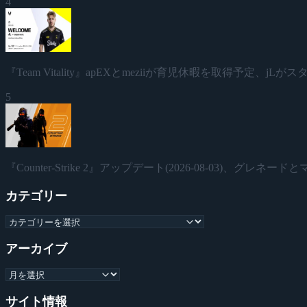
4
『Team Vitality』apEXとmeziiが育児休暇を取得予定、jL
5
『Counter-Strike 2』アップデート(2026-08-03)、グレ
カテゴリー
アーカイブ
サイト情報