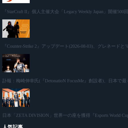
『StarCraft II』個人主催大会「Legacy Weekly Japan」
『Counter-Strike 2』アップデート(2026-08-03)、グレ
訃報：梅崎伸幸氏(『DetonatioN FocusMe』創設者)、
日本「ZETA DIVISION」世界一の座を獲得『Esports World Cup
人気記事