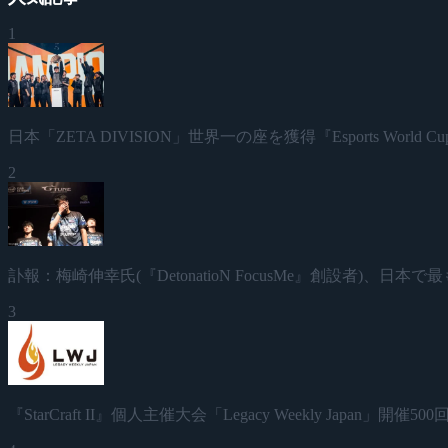
1
日本「ZETA DIVISION」世界一の座を獲得『Esports World Cup
2
訃報：梅崎伸幸氏(『DetonatioN FocusMe』創設者)、
3
『StarCraft II』個人主催大会「Legacy Weekly Japan」