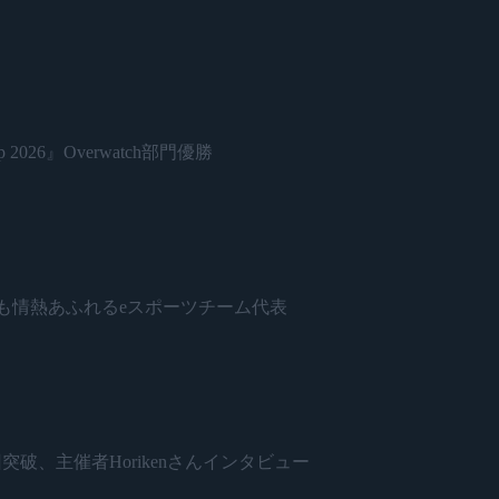
 2026』Overwatch部門優勝
日本で最も情熱あふれるeスポーツチーム代表
開催500回突破、主催者Horikenさんインタビュー