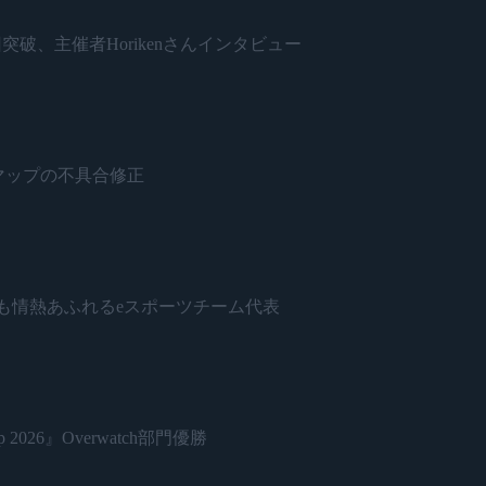
開催500回突破、主催者Horikenさんインタビュー
ネードとマップの不具合修正
日本で最も情熱あふれるeスポーツチーム代表
 2026』Overwatch部門優勝