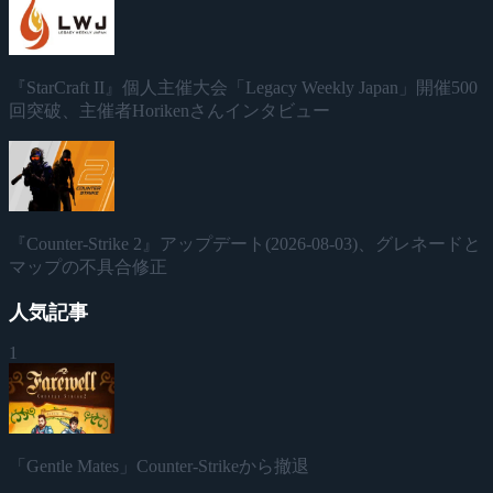
『StarCraft II』個人主催大会「Legacy Weekly Japan」開催500
回突破、主催者Horikenさんインタビュー
『Counter-Strike 2』アップデート(2026-08-03)、グレネードと
マップの不具合修正
人気記事
1
「Gentle Mates」Counter-Strikeから撤退