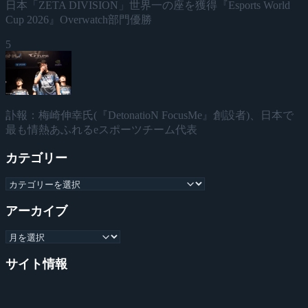
日本「ZETA DIVISION」世界一の座を獲得『Esports World
Cup 2026』Overwatch部門優勝
5
訃報：梅崎伸幸氏(『DetonatioN FocusMe』創設者)、日本で
最も情熱あふれるeスポーツチーム代表
カテゴリー
アーカイブ
サイト情報