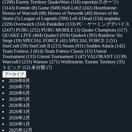
(1206)
Enemy Territory QuakeWars
(116)
esports(eスポーツ)
(3143)
Fortnite
(8)
Game
(949)
Half-Life2
(242)
Hearthstone:
Heroes of Warcraft
(68)
Heroes of Newerth
(49)
Heroes of the
Storm
(5)
League of Legends
(590)
Left 4 Dead
(154)
negitaku
(329)
Overwatch
(314)
Painkiller
(133)
PC・ゲーミングデバイス
(2437)
PUBG
(252)
PUBG MOBILE
(3)
Quake Champions
(117)
QUAKE LIVE
(464)
Quake3
(918)
Quake4
(393)
Rainbow Six
Siege
(19)
SPECIAL FORCE
(41)
SPECIAL FORCE 2
(51)
StarCraft
(59)
StarCraft II
(215)
Steam
(931)
Sudden Attack
(142)
Team Fortress 2
(614)
Team Fotress Classic
(15)
Unreal
Tournament
(133)
Unreal Tournament 3
(47)
VALORANT
(1139)
Warcraft3
(233)
Warsow
(271)
Wolfenstein: Enemy Territory
(35)
トピック
(12)
未分類
(7)
アーカイブ
2026年8月
2026年7月
2026年6月
2026年5月
2026年4月
2026年3月
2026年2月
2026年1月
2025年12月