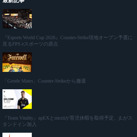
最新記事
『Esports World Cup 2026』Counter-Strike現地オープン予選に
見るFPS eスポーツの原点
「Gentle Mates」Counter-Strikeから撤退
『Team Vitality』apEXとmeziiが育児休暇を取得予定、jLがス
タンドイン加入