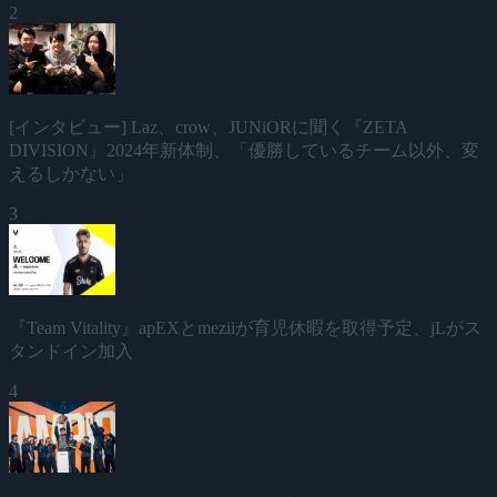
2
[インタビュー] Laz、crow、JUNiORに聞く『ZETA
DIVISION』2024年新体制、「優勝しているチーム以外、変
えるしかない」
3
『Team Vitality』apEXとmeziiが育児休暇を取得予定、jLがス
タンドイン加入
4