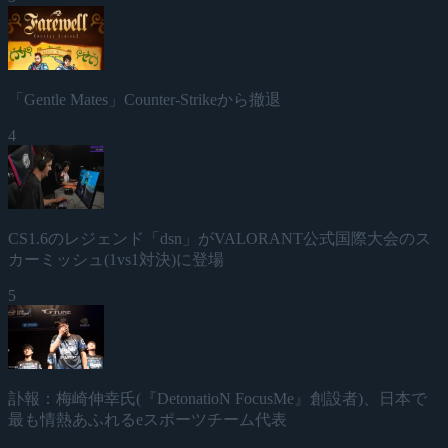
「Gentle Mates」Counter-Strikeから撤退
4
CS1.6のレジェンド「dsn」がVALORANT公式国際大会のス
カーミッシュ(1vs1対決)に登場
5
訃報：梅崎伸幸氏(『DetonatioN FocusMe』創設者)、日本で
最も情熱あふれるeスポーツチーム代表