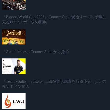
『Esports World Cup 2026』Counter-Strike現地オープン予選に
見るFPS eスポーツの原点
「Gentle Mates」Counter-Strikeから撤退
『Team Vitality』apEXとmeziiが育児休暇を取得予定、jLがス
タンドイン加入