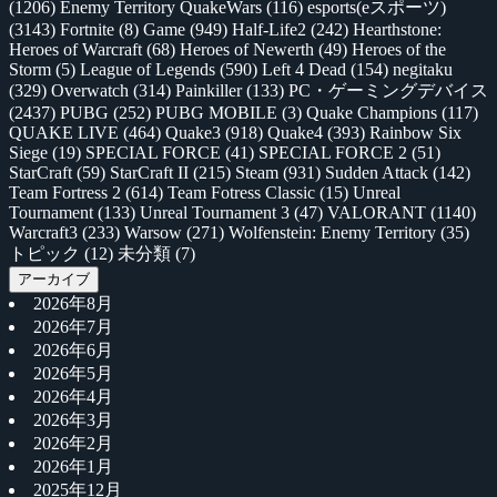
(1206)
Enemy Territory QuakeWars
(116)
esports(eスポーツ)
(3143)
Fortnite
(8)
Game
(949)
Half-Life2
(242)
Hearthstone:
Heroes of Warcraft
(68)
Heroes of Newerth
(49)
Heroes of the
Storm
(5)
League of Legends
(590)
Left 4 Dead
(154)
negitaku
(329)
Overwatch
(314)
Painkiller
(133)
PC・ゲーミングデバイス
(2437)
PUBG
(252)
PUBG MOBILE
(3)
Quake Champions
(117)
QUAKE LIVE
(464)
Quake3
(918)
Quake4
(393)
Rainbow Six
Siege
(19)
SPECIAL FORCE
(41)
SPECIAL FORCE 2
(51)
StarCraft
(59)
StarCraft II
(215)
Steam
(931)
Sudden Attack
(142)
Team Fortress 2
(614)
Team Fotress Classic
(15)
Unreal
Tournament
(133)
Unreal Tournament 3
(47)
VALORANT
(1140)
Warcraft3
(233)
Warsow
(271)
Wolfenstein: Enemy Territory
(35)
トピック
(12)
未分類
(7)
アーカイブ
2026年8月
2026年7月
2026年6月
2026年5月
2026年4月
2026年3月
2026年2月
2026年1月
2025年12月