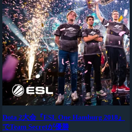
Dota 2大会『ESL One Hamburg 2018』
でTeam Secretが優勝