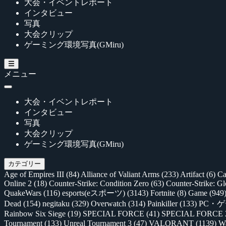
大会・イベントレポート
インタビュー
写真
大会クリップ
ゲーミング環境写真(GMiru)
メニュー
大会・イベントレポート
インタビュー
写真
大会クリップ
ゲーミング環境写真(GMiru)
カテゴリー
Age of Empires III
(84)
Alliance of Valiant Arms
(233)
Artifact
(6)
Ca
Online 2
(18)
Counter-Strike: Condition Zero
(63)
Counter-Strike: G
QuakeWars
(116)
esports(eスポーツ)
(3143)
Fortnite
(8)
Game
(949
Dead
(154)
negitaku
(329)
Overwatch
(314)
Painkiller
(133)
PC・
Rainbow Six Siege
(19)
SPECIAL FORCE
(41)
SPECIAL FORCE
Tournament
(133)
Unreal Tournament 3
(47)
VALORANT
(1139)
Wa