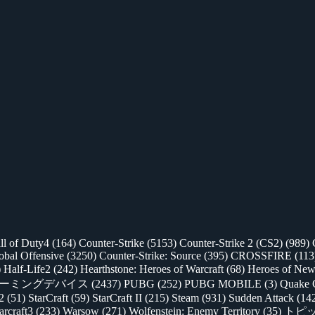
ll of Duty4
(164)
Counter-Strike
(5153)
Counter-Strike 2 (CS2)
(989)
lobal Offensive
(3250)
Counter-Strike: Source
(395)
CROSSFIRE
(113
)
Half-Life2
(242)
Hearthstone: Heroes of Warcraft
(68)
Heroes of New
ゲーミングデバイス
(2437)
PUBG
(252)
PUBG MOBILE
(3)
Quake 
 2
(51)
StarCraft
(59)
StarCraft II
(215)
Steam
(931)
Sudden Attack
(14
rcraft3
(233)
Warsow
(271)
Wolfenstein: Enemy Territory
(35)
トピ