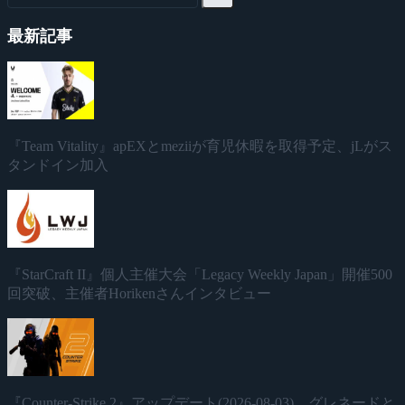
最新記事
『Team Vitality』apEXとmeziiが育児休暇を取得予定、jLがス
タンドイン加入
『StarCraft II』個人主催大会「Legacy Weekly Japan」開催500
回突破、主催者Horikenさんインタビュー
『Counter-Strike 2』アップデート(2026-08-03)、グレネードと