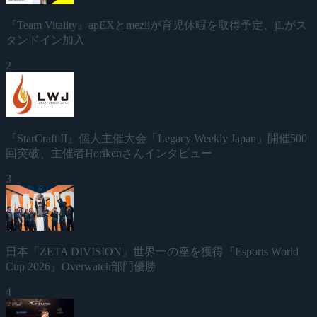
『Team Vitality』apEXとmeziiが育児休暇を取得予定、jLがス
タンドイン加入
2
『StarCraft II』個人主催大会「Legacy Weekly Japan」開催500
回突破、主催者Horikenさんインタビュー
3
日本「ZETA DIVISION」世界一の座を獲得『Esports World
Cup 2026』Overwatch部門優勝
4