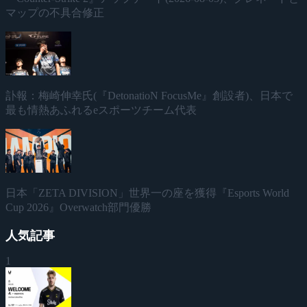
マップの不具合修正
訃報：梅崎伸幸氏(『DetonatioN FocusMe』創設者)、日本で
最も情熱あふれるeスポーツチーム代表
日本「ZETA DIVISION」世界一の座を獲得『Esports World
Cup 2026』Overwatch部門優勝
人気記事
1