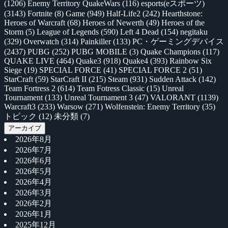
(1206)
Enemy Territory QuakeWars
(116)
esports(eスポーツ)
(3143)
Fortnite
(8)
Game
(949)
Half-Life2
(242)
Hearthstone:
Heroes of Warcraft
(68)
Heroes of Newerth
(49)
Heroes of the
Storm
(5)
League of Legends
(590)
Left 4 Dead
(154)
negitaku
(329)
Overwatch
(314)
Painkiller
(133)
PC・ゲーミングデバイス
(2437)
PUBG
(252)
PUBG MOBILE
(3)
Quake Champions
(117)
QUAKE LIVE
(464)
Quake3
(918)
Quake4
(393)
Rainbow Six
Siege
(19)
SPECIAL FORCE
(41)
SPECIAL FORCE 2
(51)
StarCraft
(59)
StarCraft II
(215)
Steam
(931)
Sudden Attack
(142)
Team Fortress 2
(614)
Team Fotress Classic
(15)
Unreal
Tournament
(133)
Unreal Tournament 3
(47)
VALORANT
(1139)
Warcraft3
(233)
Warsow
(271)
Wolfenstein: Enemy Territory
(35)
トピック
(12)
未分類
(7)
アーカイブ
2026年8月
2026年7月
2026年6月
2026年5月
2026年4月
2026年3月
2026年2月
2026年1月
2025年12月