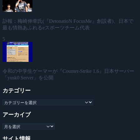
訃報：梅崎伸幸氏(『DetonatioN FocusMe』創設者)、日本で
最も情熱あふれるeスポーツチーム代表
5
令和の中学生ゲーマーが『Counter-Strike 1.6』日本サーバー
「yusk0 Server」を公開
カテゴリー
アーカイブ
サイト情報