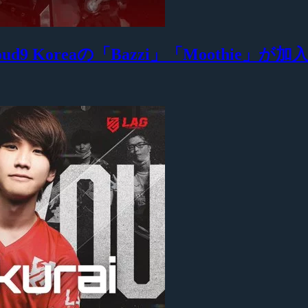
ud9 Koreaの「Bazzi」「Moothie」が加