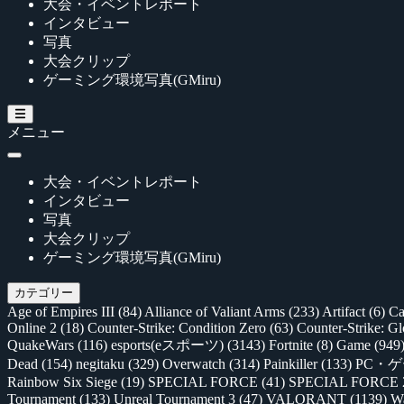
大会・イベントレポート
インタビュー
写真
大会クリップ
ゲーミング環境写真(GMiru)
メニュー
大会・イベントレポート
インタビュー
写真
大会クリップ
ゲーミング環境写真(GMiru)
カテゴリー
Age of Empires III
(84)
Alliance of Valiant Arms
(233)
Artifact
(6)
Ca
Online 2
(18)
Counter-Strike: Condition Zero
(63)
Counter-Strike: G
QuakeWars
(116)
esports(eスポーツ)
(3143)
Fortnite
(8)
Game
(949
Dead
(154)
negitaku
(329)
Overwatch
(314)
Painkiller
(133)
PC・
Rainbow Six Siege
(19)
SPECIAL FORCE
(41)
SPECIAL FORCE
Tournament
(133)
Unreal Tournament 3
(47)
VALORANT
(1139)
Wa