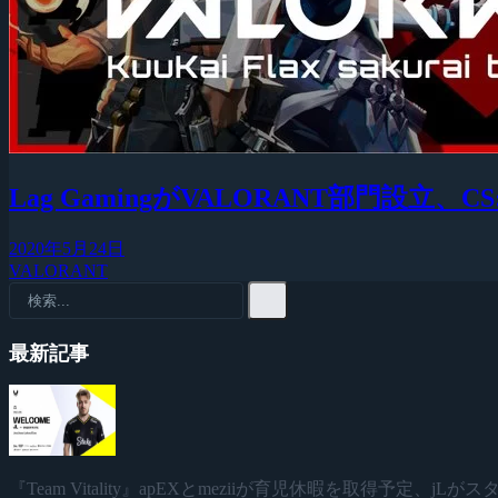
Lag GamingがVALORANT部門設立、CS
2020年5月24日
VALORANT
最新記事
『Team Vitality』apEXとmeziiが育児休暇を取得予定、jL