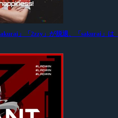
akurai」「2zzy」が脱退、「sakurai」は