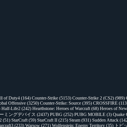
ll of Duty4
(164)
Counter-Strike
(5153)
Counter-Strike 2 (CS2)
(989)
lobal Offensive
(3250)
Counter-Strike: Source
(395)
CROSSFIRE
(113
)
Half-Life2
(242)
Hearthstone: Heroes of Warcraft
(68)
Heroes of New
ゲーミングデバイス
(2437)
PUBG
(252)
PUBG MOBILE
(3)
Quake 
 2
(51)
StarCraft
(59)
StarCraft II
(215)
Steam
(931)
Sudden Attack
(14
rcraft3
(233)
Warsow
(271)
Wolfenstein: Enemy Territory
(35)
トピ