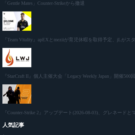
「Gentle Mates」Counter-Strikeから撤退
『Team Vitality』apEXとmeziiが育児休暇を取得予定、jL
『StarCraft II』個人主催大会「Legacy Weekly Japan」
『Counter-Strike 2』アップデート(2026-08-03)、グレ
人気記事