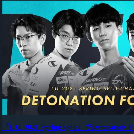
『LJL 2021 Spring Split』でDeto