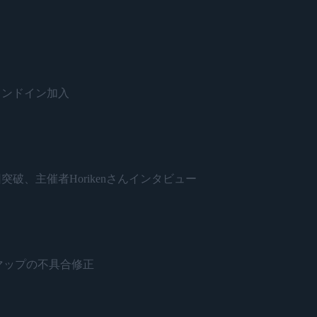
がスタンドイン加入
開催500回突破、主催者Horikenさんインタビュー
ネードとマップの不具合修正