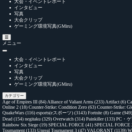
大会・イベントレポート
インタビュー
写真
大会クリップ
ゲーミング環境写真(GMiru)
メニュー
大会・イベントレポート
インタビュー
写真
大会クリップ
ゲーミング環境写真(GMiru)
カテゴリー
Age of Empires III
(84)
Alliance of Valiant Arms
(233)
Artifact
(6)
Ca
Online 2
(18)
Counter-Strike: Condition Zero
(63)
Counter-Strike: G
QuakeWars
(116)
esports(eスポーツ)
(3143)
Fortnite
(8)
Game
(949
Dead
(154)
negitaku
(329)
Overwatch
(314)
Painkiller
(133)
PC・
Rainbow Six Siege
(19)
SPECIAL FORCE
(41)
SPECIAL FORCE
Tournament
(133)
Unreal Tournament 3
(47)
VALORANT
(1139)
Wa