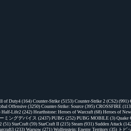
ll of Duty4
(164)
Counter-Strike
(5153)
Counter-Strike 2 (CS2)
(991)
lobal Offensive
(3250)
Counter-Strike: Source
(395)
CROSSFIRE
(113
)
Half-Life2
(242)
Hearthstone: Heroes of Warcraft
(68)
Heroes of New
ゲーミングデバイス
(2437)
PUBG
(252)
PUBG MOBILE
(3)
Quake 
 2
(51)
StarCraft
(59)
StarCraft II
(215)
Steam
(931)
Sudden Attack
(14
rcraft3
(233)
Warsow
(271)
Wolfenstein: Enemy Territory
(35)
トピ