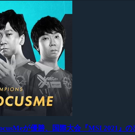
natioN FocusMeが優勝、国際大会『MSI 20