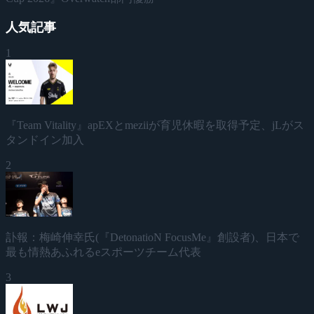
人気記事
1
『Team Vitality』apEXとmeziiが育児休暇を取得予定、jLがス
タンドイン加入
2
訃報：梅崎伸幸氏(『DetonatioN FocusMe』創設者)、日本で
最も情熱あふれるeスポーツチーム代表
3