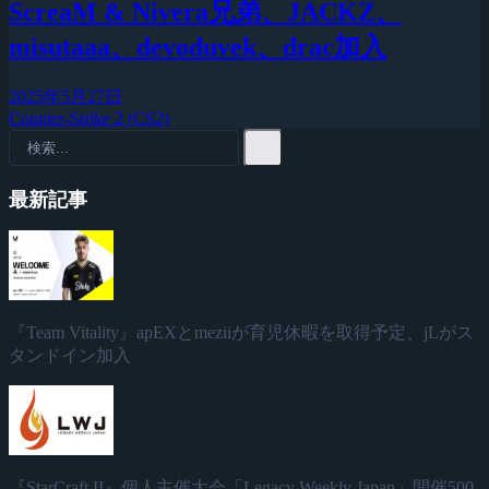
ScreaM & Nivera兄弟、JACKZ、
misutaaa、devoduvek、drac加入
2025年5月27日
Counter-Strike 2 (CS2)
最新記事
『Team Vitality』apEXとmeziiが育児休暇を取得予定、jLがス
タンドイン加入
『StarCraft II』個人主催大会「Legacy Weekly Japan」開催500