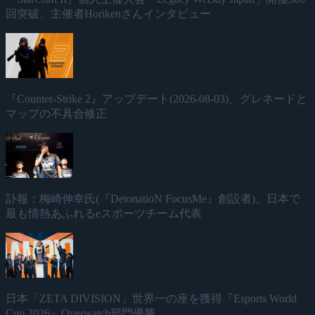
回突破、主催者Horikenさんインタビュー
『Counter-Strike 2』アップデート(2026-08-03)、グレネードと
マップの不具合修正
訃報：梅崎伸幸氏(『DetonatioN FocusMe』創設者)、日本で
最も情熱あふれるeスポーツチーム代表
日本「ZETA DIVISION」世界一の座を獲得『Esports World
Cup 2026』Overwatch部門優勝