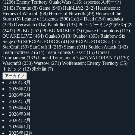
(1206)
Enemy Territory QuakeWars
(116)
esports(eスポーツ)
(3143)
Fortnite
(8)
Game
(949)
Half-Life2
(242)
Hearthstone:
Heroes of Warcraft
(68)
Heroes of Newerth
(49)
Heroes of the
Storm
(5)
League of Legends
(590)
Left 4 Dead
(154)
negitaku
(329)
Overwatch
(314)
Painkiller
(133)
PC・ゲーミングデバイス
(2437)
PUBG
(252)
PUBG MOBILE
(3)
Quake Champions
(117)
QUAKE LIVE
(464)
Quake3
(918)
Quake4
(393)
Rainbow Six
Siege
(19)
SPECIAL FORCE
(41)
SPECIAL FORCE 2
(51)
StarCraft
(59)
StarCraft II
(215)
Steam
(931)
Sudden Attack
(142)
Team Fortress 2
(614)
Team Fotress Classic
(15)
Unreal
Tournament
(133)
Unreal Tournament 3
(47)
VALORANT
(1139)
Warcraft3
(233)
Warsow
(271)
Wolfenstein: Enemy Territory
(35)
トピック
(12)
未分類
(7)
アーカイブ
2026年8月
2026年7月
2026年6月
2026年5月
2026年4月
2026年3月
2026年2月
2026年1月
2025年12月