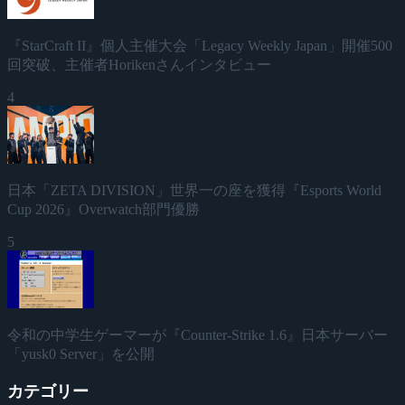
『StarCraft II』個人主催大会「Legacy Weekly Japan」開催500
回突破、主催者Horikenさんインタビュー
4
日本「ZETA DIVISION」世界一の座を獲得『Esports World
Cup 2026』Overwatch部門優勝
5
令和の中学生ゲーマーが『Counter-Strike 1.6』日本サーバー
「yusk0 Server」を公開
カテゴリー