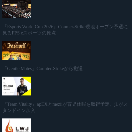
『Esports World Cup 2026』Counter-Strike現地オープン予選に
見るFPS eスポーツの原点
「Gentle Mates」Counter-Strikeから撤退
『Team Vitality』apEXとmeziiが育児休暇を取得予定、jLがス
タンドイン加入