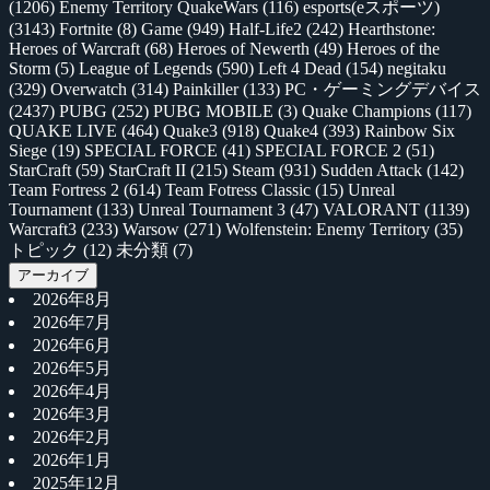
(1206)
Enemy Territory QuakeWars
(116)
esports(eスポーツ)
(3143)
Fortnite
(8)
Game
(949)
Half-Life2
(242)
Hearthstone:
Heroes of Warcraft
(68)
Heroes of Newerth
(49)
Heroes of the
Storm
(5)
League of Legends
(590)
Left 4 Dead
(154)
negitaku
(329)
Overwatch
(314)
Painkiller
(133)
PC・ゲーミングデバイス
(2437)
PUBG
(252)
PUBG MOBILE
(3)
Quake Champions
(117)
QUAKE LIVE
(464)
Quake3
(918)
Quake4
(393)
Rainbow Six
Siege
(19)
SPECIAL FORCE
(41)
SPECIAL FORCE 2
(51)
StarCraft
(59)
StarCraft II
(215)
Steam
(931)
Sudden Attack
(142)
Team Fortress 2
(614)
Team Fotress Classic
(15)
Unreal
Tournament
(133)
Unreal Tournament 3
(47)
VALORANT
(1139)
Warcraft3
(233)
Warsow
(271)
Wolfenstein: Enemy Territory
(35)
トピック
(12)
未分類
(7)
アーカイブ
2026年8月
2026年7月
2026年6月
2026年5月
2026年4月
2026年3月
2026年2月
2026年1月
2025年12月