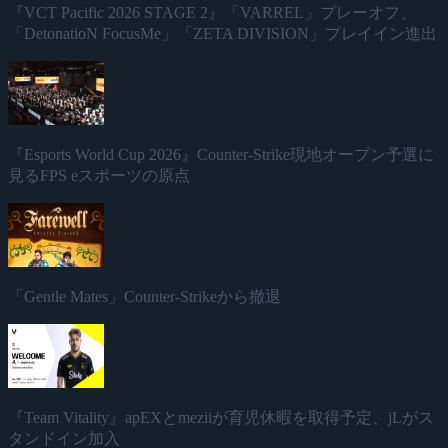
『VCT Pacific 2026 STAGE 2』「VARREL」プレーオフ、
「DetonatioN FocusMe」「ZETA DIVISION」プレイイン進出
『Esports World Cup 2026』Counter-Strike現地オープン予選に
見るFPS eスポーツの原点
「Gentle Mates」Counter-Strikeから撤退
『Team Vitality』apEXとmeziiが育児休暇を取得予定、jLがス
タンドイン加入