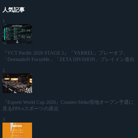
人気記事
1
『VCT Pacific 2026 STAGE 2』「VARREL」プレーオフ、
「DetonatioN FocusMe」「ZETA DIVISION」プレイイン進出
2
『Esports World Cup 2026』Counter-Strike現地オープン予選に
見るFPS eスポーツの原点
3