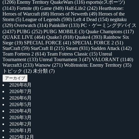
(1206)
Enemy Territory QuakeWars
(116)
esports(eスポーツ)
(3143)
Fortnite
(8)
Game
(949)
Half-Life2
(242)
Hearthstone:
Heroes of Warcraft
(68)
Heroes of Newerth
(49)
Heroes of the
Storm
(5)
League of Legends
(590)
Left 4 Dead
(154)
negitaku
(329)
Overwatch
(314)
Painkiller
(133)
PC・ゲーミングデバイス
(2437)
PUBG
(252)
PUBG MOBILE
(3)
Quake Champions
(117)
QUAKE LIVE
(464)
Quake3
(918)
Quake4
(393)
Rainbow Six
Siege
(19)
SPECIAL FORCE
(41)
SPECIAL FORCE 2
(51)
StarCraft
(59)
StarCraft II
(215)
Steam
(931)
Sudden Attack
(142)
Team Fortress 2
(614)
Team Fotress Classic
(15)
Unreal
Tournament
(133)
Unreal Tournament 3
(47)
VALORANT
(1140)
Warcraft3
(233)
Warsow
(271)
Wolfenstein: Enemy Territory
(35)
トピック
(12)
未分類
(7)
アーカイブ
2026年8月
2026年7月
2026年6月
2026年5月
2026年4月
2026年3月
2026年2月
2026年1月
2025年12月