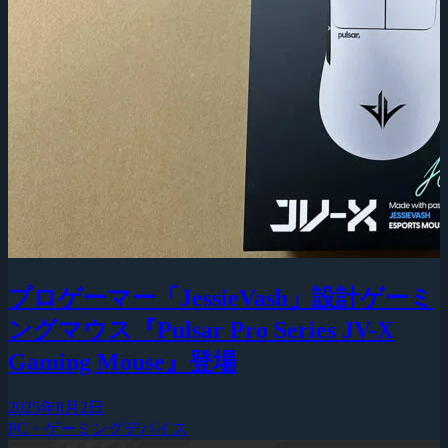
プロゲーマー「JessieVash」設計ゲーミ
ングマウス『Pulsar Pro Series JV-X
Gaming Mouse』登場
2025年8月2日
PC・ゲーミングデバイス