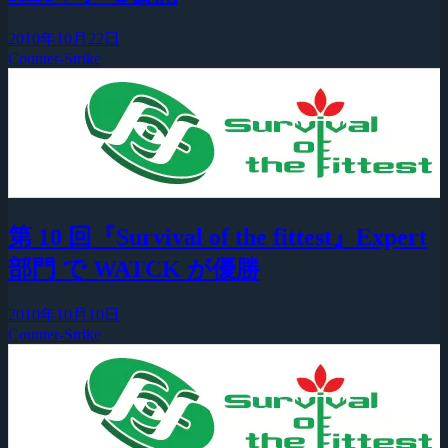
2010年10月22日
Counter-Strike
第 10 回『Survival of the fittest』Expert
部門 で WATCK が優勝
2010年10月10日
Counter-Strike