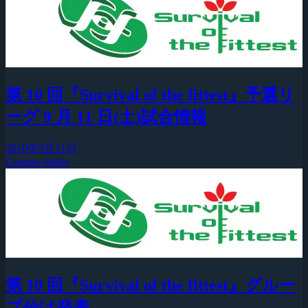
第 10 回『Survival of the fittest』予選リ
ーグ 9 月 11 日(土)試合情報
2010年9月11日
Counter-Strike
第 10 回『Survival of the fittest』グルー
プ分け発表