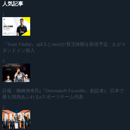
人気記事
1
『Team Vitality』apEXとmeziiが育児休暇を取得予定、jLがス
タンドイン加入
2
訃報：梅崎伸幸氏(『DetonatioN FocusMe』創設者)、日本で
最も情熱あふれるeスポーツチーム代表
3