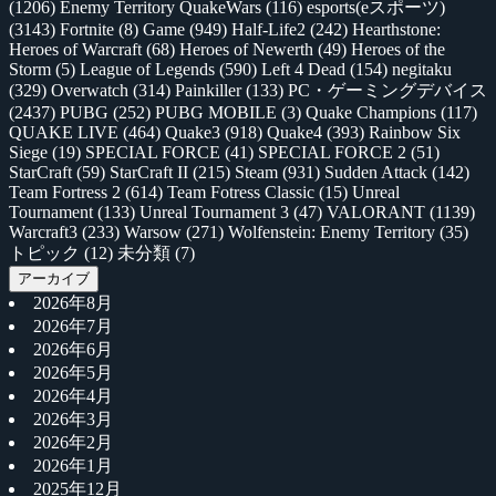
(1206)
Enemy Territory QuakeWars
(116)
esports(eスポーツ)
(3143)
Fortnite
(8)
Game
(949)
Half-Life2
(242)
Hearthstone:
Heroes of Warcraft
(68)
Heroes of Newerth
(49)
Heroes of the
Storm
(5)
League of Legends
(590)
Left 4 Dead
(154)
negitaku
(329)
Overwatch
(314)
Painkiller
(133)
PC・ゲーミングデバイス
(2437)
PUBG
(252)
PUBG MOBILE
(3)
Quake Champions
(117)
QUAKE LIVE
(464)
Quake3
(918)
Quake4
(393)
Rainbow Six
Siege
(19)
SPECIAL FORCE
(41)
SPECIAL FORCE 2
(51)
StarCraft
(59)
StarCraft II
(215)
Steam
(931)
Sudden Attack
(142)
Team Fortress 2
(614)
Team Fotress Classic
(15)
Unreal
Tournament
(133)
Unreal Tournament 3
(47)
VALORANT
(1139)
Warcraft3
(233)
Warsow
(271)
Wolfenstein: Enemy Territory
(35)
トピック
(12)
未分類
(7)
アーカイブ
2026年8月
2026年7月
2026年6月
2026年5月
2026年4月
2026年3月
2026年2月
2026年1月
2025年12月