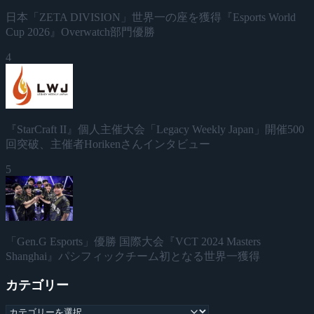
日本「ZETA DIVISION」世界一の座を獲得『Esports World
Cup 2026』Overwatch部門優勝
4
『StarCraft II』個人主催大会「Legacy Weekly Japan」開催500
回突破、主催者Horikenさんインタビュー
5
「Gen.G Esports」優勝 国際大会『VCT 2024 Masters
Shanghai』パシフィックチーム初となる世界一獲得
カテゴリー