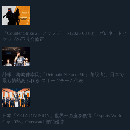
『Counter-Strike 2』アップデート(2026-08-03)、グレネードと
マップの不具合修正
訃報：梅崎伸幸氏(『DetonatioN FocusMe』創設者)、日本で
最も情熱あふれるeスポーツチーム代表
日本「ZETA DIVISION」世界一の座を獲得『Esports World
Cup 2026』Overwatch部門優勝