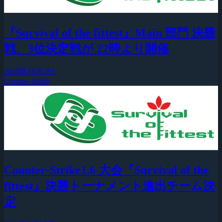
『Survival of the fittest』Main 部門 決勝
戦、3位決定戦が 22時より開催
2010年10月3日
Counter-Strike
Counter-Strike1.6 大会『Survival of the
fittest』決勝トーナメント進出チーム決
定