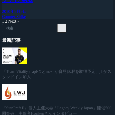
2010年9月9日
Counter-Strike
1
2
Next »
最新記事
『Team Vitality』apEXとmeziiが育児休暇を取得予定、jLがス
タンドイン加入
『StarCraft II』個人主催大会「Legacy Weekly Japan」開催500
回突破、主催者Horikenさんインタビュー