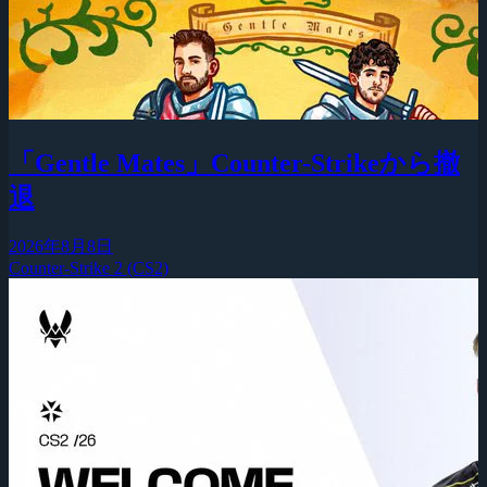
「Gentle Mates」Counter-Strikeから撤
退
2026年8月8日
Counter-Strike 2 (CS2)