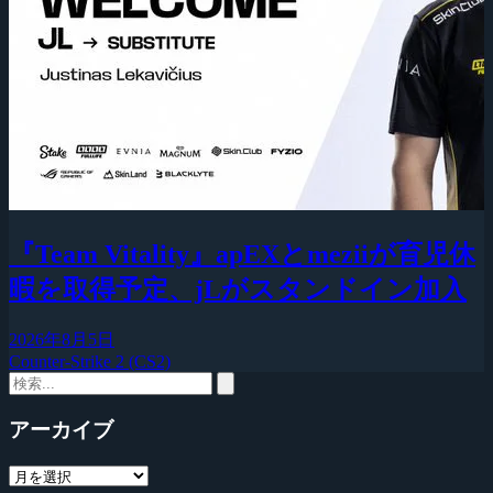
『Team Vitality』apEXとmeziiが育児休
暇を取得予定、jLがスタンドイン加入
2026年8月5日
Counter-Strike 2 (CS2)
アーカイブ