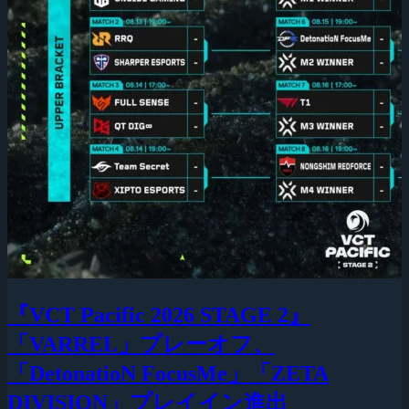
『VCT Pacific 2026 STAGE 2』
「VARREL」プレーオフ、
「DetonatioN FocusMe」「ZETA
DIVISION」プレイイン進出