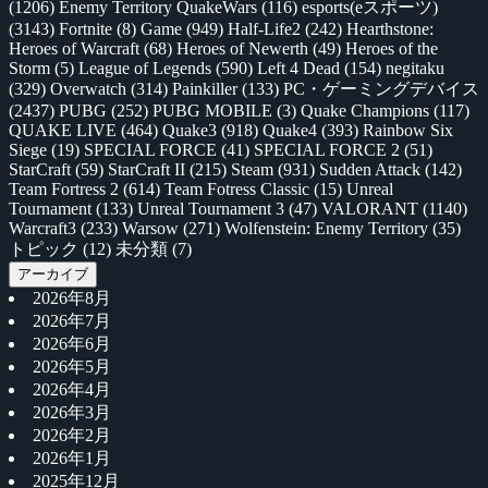
(1206)
Enemy Territory QuakeWars
(116)
esports(eスポーツ)
(3143)
Fortnite
(8)
Game
(949)
Half-Life2
(242)
Hearthstone:
Heroes of Warcraft
(68)
Heroes of Newerth
(49)
Heroes of the
Storm
(5)
League of Legends
(590)
Left 4 Dead
(154)
negitaku
(329)
Overwatch
(314)
Painkiller
(133)
PC・ゲーミングデバイス
(2437)
PUBG
(252)
PUBG MOBILE
(3)
Quake Champions
(117)
QUAKE LIVE
(464)
Quake3
(918)
Quake4
(393)
Rainbow Six
Siege
(19)
SPECIAL FORCE
(41)
SPECIAL FORCE 2
(51)
StarCraft
(59)
StarCraft II
(215)
Steam
(931)
Sudden Attack
(142)
Team Fortress 2
(614)
Team Fotress Classic
(15)
Unreal
Tournament
(133)
Unreal Tournament 3
(47)
VALORANT
(1140)
Warcraft3
(233)
Warsow
(271)
Wolfenstein: Enemy Territory
(35)
トピック
(12)
未分類
(7)
アーカイブ
2026年8月
2026年7月
2026年6月
2026年5月
2026年4月
2026年3月
2026年2月
2026年1月
2025年12月