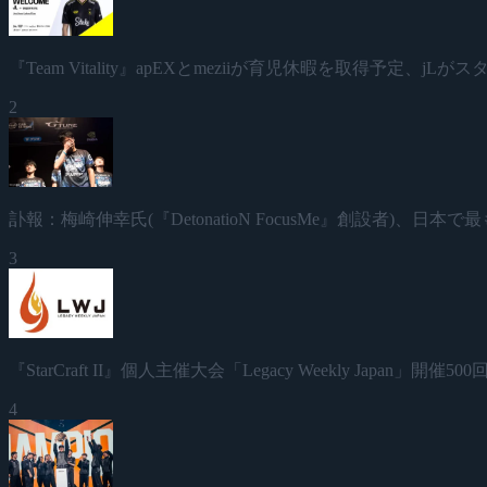
『Team Vitality』apEXとmeziiが育児休暇を取得予定、jL
2
訃報：梅崎伸幸氏(『DetonatioN FocusMe』創設者)、
3
『StarCraft II』個人主催大会「Legacy Weekly Japan」
4