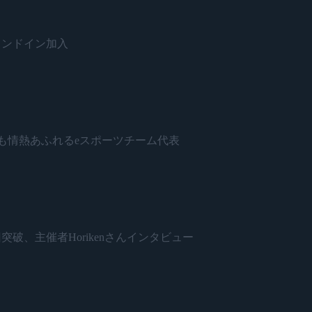
がスタンドイン加入
日本で最も情熱あふれるeスポーツチーム代表
開催500回突破、主催者Horikenさんインタビュー