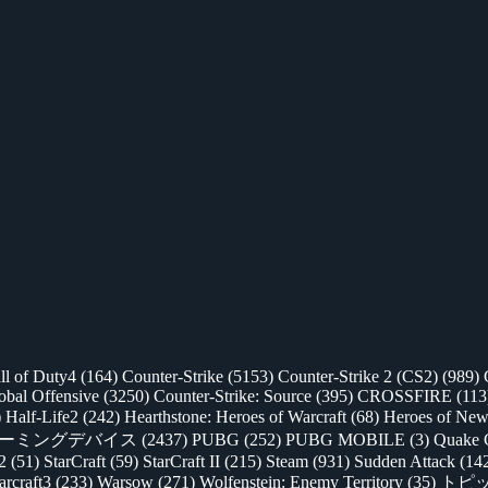
ll of Duty4
(164)
Counter-Strike
(5153)
Counter-Strike 2 (CS2)
(989)
lobal Offensive
(3250)
Counter-Strike: Source
(395)
CROSSFIRE
(113
)
Half-Life2
(242)
Hearthstone: Heroes of Warcraft
(68)
Heroes of New
ゲーミングデバイス
(2437)
PUBG
(252)
PUBG MOBILE
(3)
Quake 
 2
(51)
StarCraft
(59)
StarCraft II
(215)
Steam
(931)
Sudden Attack
(14
rcraft3
(233)
Warsow
(271)
Wolfenstein: Enemy Territory
(35)
トピ