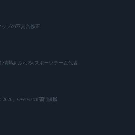
ネードとマップの不具合修正
日本で最も情熱あふれるeスポーツチーム代表
 2026』Overwatch部門優勝