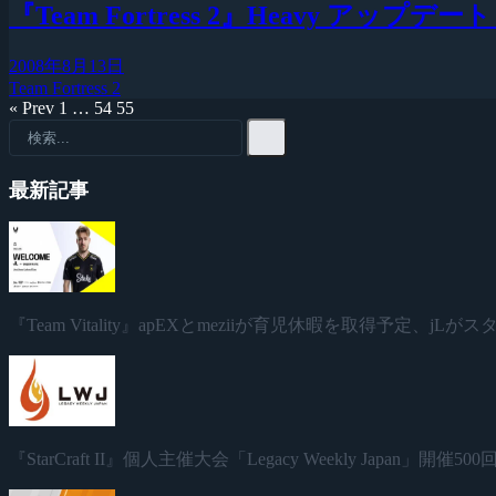
『Team Fortress 2』Heavy アップデート
2008年8月13日
Team Fortress 2
« Prev
1
…
54
55
最新記事
『Team Vitality』apEXとmeziiが育児休暇を取得予定、jL
『StarCraft II』個人主催大会「Legacy Weekly Japan」