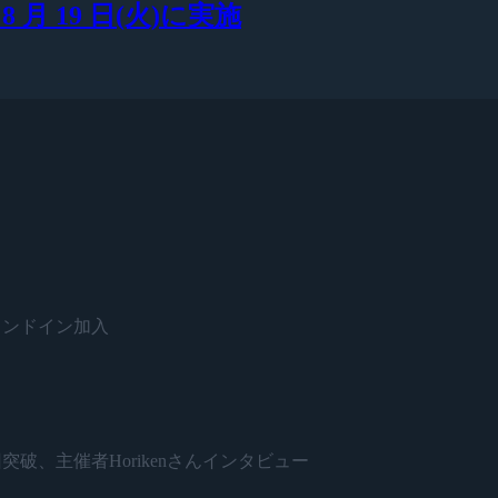
 8 月 19 日(火)に実施
がスタンドイン加入
開催500回突破、主催者Horikenさんインタビュー