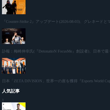
『Counter-Strike 2』アップデート(2026-08-03)、グレ
訃報：梅崎伸幸氏(『DetonatioN FocusMe』創設者)、
日本「ZETA DIVISION」世界一の座を獲得『Esports World Cup
人気記事
1