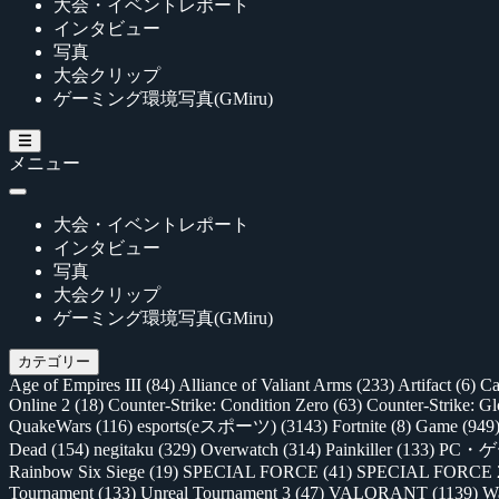
大会・イベントレポート
インタビュー
写真
大会クリップ
ゲーミング環境写真(GMiru)
メニュー
大会・イベントレポート
インタビュー
写真
大会クリップ
ゲーミング環境写真(GMiru)
カテゴリー
Age of Empires III
(84)
Alliance of Valiant Arms
(233)
Artifact
(6)
Ca
Online 2
(18)
Counter-Strike: Condition Zero
(63)
Counter-Strike: G
QuakeWars
(116)
esports(eスポーツ)
(3143)
Fortnite
(8)
Game
(949
Dead
(154)
negitaku
(329)
Overwatch
(314)
Painkiller
(133)
PC・
Rainbow Six Siege
(19)
SPECIAL FORCE
(41)
SPECIAL FORCE
Tournament
(133)
Unreal Tournament 3
(47)
VALORANT
(1139)
Wa