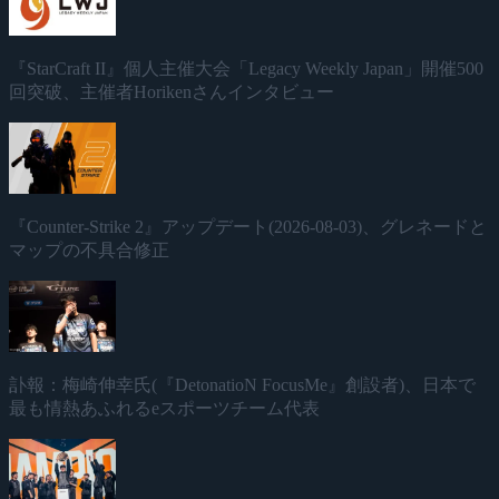
『StarCraft II』個人主催大会「Legacy Weekly Japan」開催500
回突破、主催者Horikenさんインタビュー
『Counter-Strike 2』アップデート(2026-08-03)、グレネードと
マップの不具合修正
訃報：梅崎伸幸氏(『DetonatioN FocusMe』創設者)、日本で
最も情熱あふれるeスポーツチーム代表