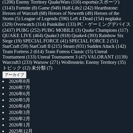
(1206)
Enemy Territory QuakeWars
(116)
esports(eスポーツ)
(3143)
Fortnite
(8)
Game
(949)
Half-Life2
(242)
Hearthstone:
Heroes of Warcraft
(68)
Heroes of Newerth
(49)
Heroes of the
Storm
(5)
League of Legends
(590)
Left 4 Dead
(154)
negitaku
(329)
Overwatch
(314)
Painkiller
(133)
PC・ゲーミングデバイス
(2437)
PUBG
(252)
PUBG MOBILE
(3)
Quake Champions
(117)
QUAKE LIVE
(464)
Quake3
(918)
Quake4
(393)
Rainbow Six
Siege
(19)
SPECIAL FORCE
(41)
SPECIAL FORCE 2
(51)
StarCraft
(59)
StarCraft II
(215)
Steam
(931)
Sudden Attack
(142)
Team Fortress 2
(614)
Team Fotress Classic
(15)
Unreal
Tournament
(133)
Unreal Tournament 3
(47)
VALORANT
(1139)
Warcraft3
(233)
Warsow
(271)
Wolfenstein: Enemy Territory
(35)
トピック
(12)
未分類
(7)
アーカイブ
2026年8月
2026年7月
2026年6月
2026年5月
2026年4月
2026年3月
2026年2月
2026年1月
2025年12月