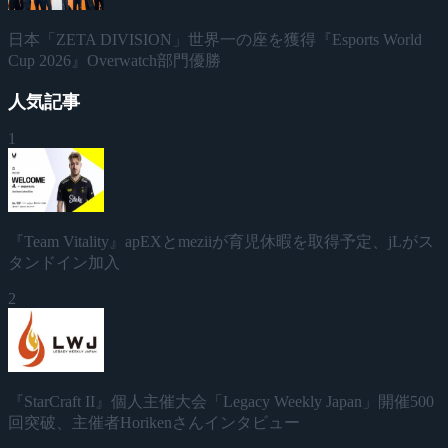
日本「ZETA DIVISION」世界一の座を獲得『Esports World
Cup 2026』Overwatch部門優勝
人気記事
1
『Team Vitality』apEXとmeziiが育児休暇を取得予定、jLがス
タンドイン加入
2
『StarCraft II』個人主催大会「Legacy Weekly Japan」開催500
回突破、主催者Horikenさんインタビュー