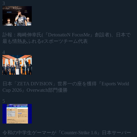
3
訃報：梅崎伸幸氏(『DetonatioN FocusMe』創設者)、日本で
最も情熱あふれるeスポーツチーム代表
4
日本「ZETA DIVISION」世界一の座を獲得『Esports World
Cup 2026』Overwatch部門優勝
5
令和の中学生ゲーマーが『Counter-Strike 1.6』日本サーバー