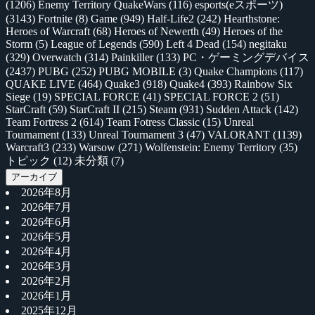
(1206)
Enemy Territory QuakeWars
(116)
esports(eスポーツ)
(3143)
Fortnite
(8)
Game
(949)
Half-Life2
(242)
Hearthstone:
Heroes of Warcraft
(68)
Heroes of Newerth
(49)
Heroes of the
Storm
(5)
League of Legends
(590)
Left 4 Dead
(154)
negitaku
(329)
Overwatch
(314)
Painkiller
(133)
PC・ゲーミングデバイス
(2437)
PUBG
(252)
PUBG MOBILE
(3)
Quake Champions
(117)
QUAKE LIVE
(464)
Quake3
(918)
Quake4
(393)
Rainbow Six
Siege
(19)
SPECIAL FORCE
(41)
SPECIAL FORCE 2
(51)
StarCraft
(59)
StarCraft II
(215)
Steam
(931)
Sudden Attack
(142)
Team Fortress 2
(614)
Team Fotress Classic
(15)
Unreal
Tournament
(133)
Unreal Tournament 3
(47)
VALORANT
(1139)
Warcraft3
(233)
Warsow
(271)
Wolfenstein: Enemy Territory
(35)
トピック
(12)
未分類
(7)
アーカイブ
2026年8月
2026年7月
2026年6月
2026年5月
2026年4月
2026年3月
2026年2月
2026年1月
2025年12月