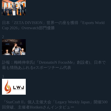
日本「ZETA DIVISION」世界一の座を獲得『Esports World
Cup 2026』Overwatch部門優勝
2
訃報：梅崎伸幸氏(『DetonatioN FocusMe』創設者)、日本で
最も情熱あふれるeスポーツチーム代表
3
『StarCraft II』個人主催大会「Legacy Weekly Japan」開催500
回突破、主催者Horikenさんインタビュー