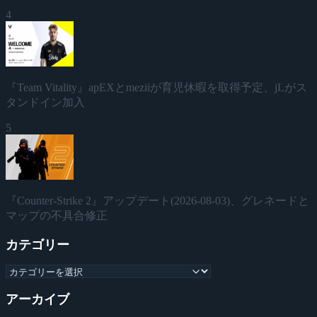
4
『Team Vitality』apEXとmeziiが育児休暇を取得予定、jLがス
タンドイン加入
5
『Counter-Strike 2』アップデート(2026-08-03)、グレネードと
マップの不具合修正
カテゴリー
アーカイブ