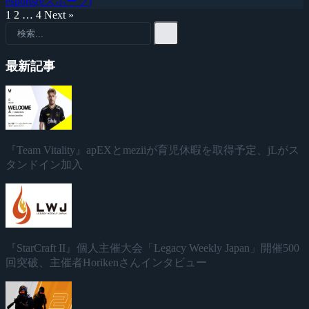
esports(eスポーツ)
1
2
…
4
Next »
最新記事
『Team Vitality』apEXとmeziiが育児休暇を取得予定、jLがス
タンドイン加入
『StarCraft II』個人主催大会「Legacy Weekly Japan」開催500
回突破、主催者Horikenさんインタビュー