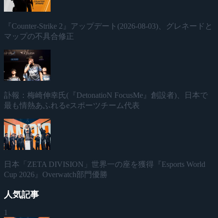
『Counter-Strike 2』アップデート(2026-08-03)、グレネードと
マップの不具合修正
訃報：梅崎伸幸氏(『DetonatioN FocusMe』創設者)、日本で
最も情熱あふれるeスポーツチーム代表
日本「ZETA DIVISION」世界一の座を獲得『Esports World
Cup 2026』Overwatch部門優勝
人気記事
1