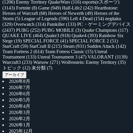
(1206)
Enemy Territory QuakeWars
(116)
esports(eスポーツ)
(3143)
Fortnite
(8)
Game
(949)
Half-Life2
(242)
Hearthstone:
Heroes of Warcraft
(68)
Heroes of Newerth
(49)
Heroes of the
Storm
(5)
League of Legends
(590)
Left 4 Dead
(154)
negitaku
(329)
Overwatch
(314)
Painkiller
(133)
PC・ゲーミングデバイス
(2437)
PUBG
(252)
PUBG MOBILE
(3)
Quake Champions
(117)
QUAKE LIVE
(464)
Quake3
(918)
Quake4
(393)
Rainbow Six
Siege
(19)
SPECIAL FORCE
(41)
SPECIAL FORCE 2
(51)
StarCraft
(59)
StarCraft II
(215)
Steam
(931)
Sudden Attack
(142)
Team Fortress 2
(614)
Team Fotress Classic
(15)
Unreal
Tournament
(133)
Unreal Tournament 3
(47)
VALORANT
(1139)
Warcraft3
(233)
Warsow
(271)
Wolfenstein: Enemy Territory
(35)
トピック
(12)
未分類
(7)
アーカイブ
2026年8月
2026年7月
2026年6月
2026年5月
2026年4月
2026年3月
2026年2月
2026年1月
2025年12月