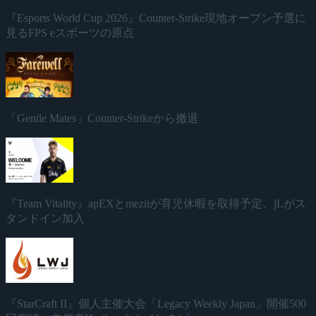
『Esports World Cup 2026』Counter-Strike現地オープン予選に
見るFPS eスポーツの原点
「Gentle Mates」Counter-Strikeから撤退
『Team Vitality』apEXとmeziiが育児休暇を取得予定、jLがス
タンドイン加入
『StarCraft II』個人主催大会「Legacy Weekly Japan」開催500