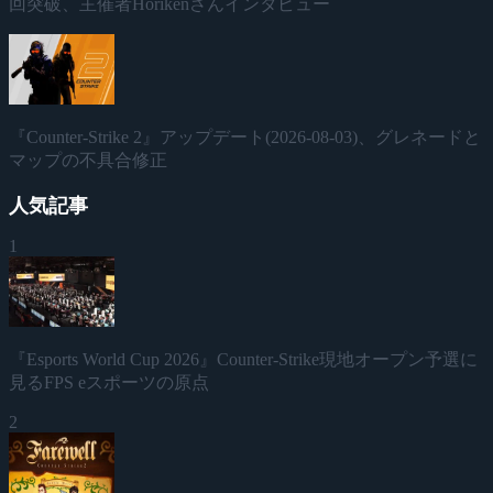
回突破、主催者Horikenさんインタビュー
『Counter-Strike 2』アップデート(2026-08-03)、グレネードと
マップの不具合修正
人気記事
1
『Esports World Cup 2026』Counter-Strike現地オープン予選に
見るFPS eスポーツの原点
2