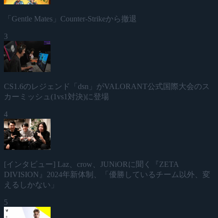
「Gentle Mates」Counter-Strikeから撤退
3
CS1.6のレジェンド「dsn」がVALORANT公式国際大会のス
カーミッシュ(1vs1対決)に登場
4
[インタビュー] Laz、crow、JUNiORに聞く『ZETA
DIVISION』2024年新体制、「優勝しているチーム以外、変
えるしかない」
5