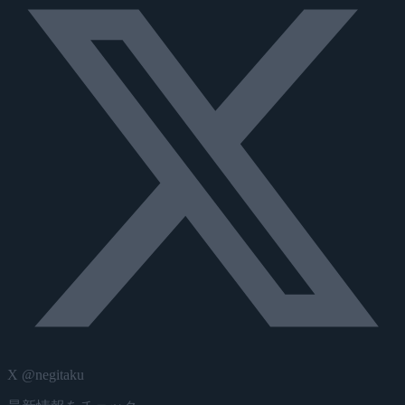
X @negitaku