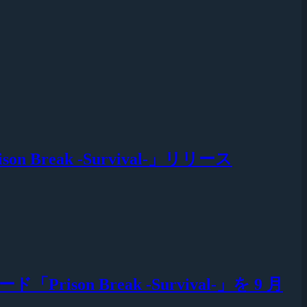
n Break -Survival-」リリース
rison Break -Survival-」を 9 月