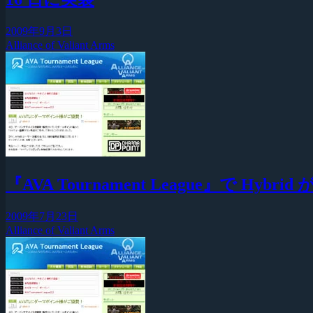
2009年9月3日
Alliance of Valiant Arms
『AVA Tournament League』で Hybrid
2009年7月23日
Alliance of Valiant Arms