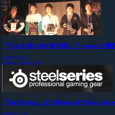
『AVA れ祭 2009 春の陣』で comet
2009年4月26日
Alliance of Valiant Arms
『SteelSeries』が Alliance of Valia
2009年4月23日