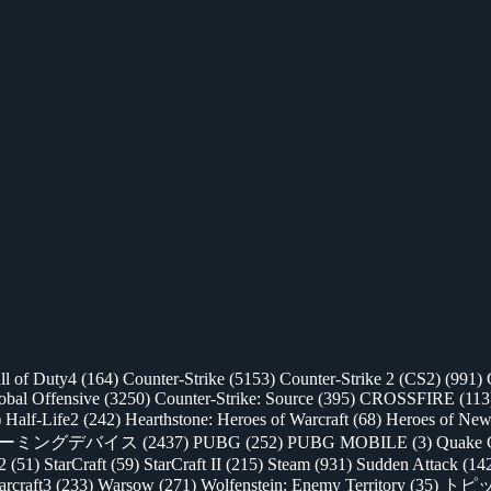
ll of Duty4
(164)
Counter-Strike
(5153)
Counter-Strike 2 (CS2)
(991)
lobal Offensive
(3250)
Counter-Strike: Source
(395)
CROSSFIRE
(113
)
Half-Life2
(242)
Hearthstone: Heroes of Warcraft
(68)
Heroes of New
ゲーミングデバイス
(2437)
PUBG
(252)
PUBG MOBILE
(3)
Quake 
 2
(51)
StarCraft
(59)
StarCraft II
(215)
Steam
(931)
Sudden Attack
(14
rcraft3
(233)
Warsow
(271)
Wolfenstein: Enemy Territory
(35)
トピ