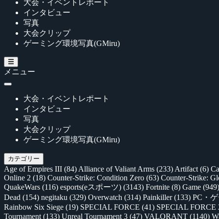
大会・イベントレポート
インタビュー
写真
大会クリップ
ゲーミング環境写真(GMiru)
メニュー
大会・イベントレポート
インタビュー
写真
大会クリップ
ゲーミング環境写真(GMiru)
カテゴリー
Age of Empires III
(84)
Alliance of Valiant Arms
(233)
Artifact
(6)
Ca
Online 2
(18)
Counter-Strike: Condition Zero
(63)
Counter-Strike: G
QuakeWars
(116)
esports(eスポーツ)
(3143)
Fortnite
(8)
Game
(949
Dead
(154)
negitaku
(329)
Overwatch
(314)
Painkiller
(133)
PC・
Rainbow Six Siege
(19)
SPECIAL FORCE
(41)
SPECIAL FORCE
Tournament
(133)
Unreal Tournament 3
(47)
VALORANT
(1140)
Wa