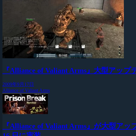
『Alliance of Valiant Arms』大型ア
2009年9月17日
Alliance of Valiant Arms
『Alliance of Valiant Arms』が大型
16 日に実装