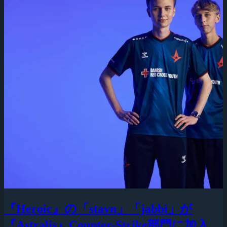
『Heroic』の「stavn」「jabbi」が
『Astralis』Counter-Strike部門に加入