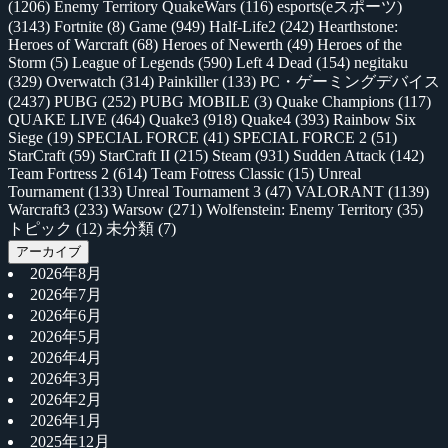
(1206)
Enemy Territory QuakeWars
(116)
esports(eスポーツ)
(3143)
Fortnite
(8)
Game
(949)
Half-Life2
(242)
Hearthstone:
Heroes of Warcraft
(68)
Heroes of Newerth
(49)
Heroes of the
Storm
(5)
League of Legends
(590)
Left 4 Dead
(154)
negitaku
(329)
Overwatch
(314)
Painkiller
(133)
PC・ゲーミングデバイス
(2437)
PUBG
(252)
PUBG MOBILE
(3)
Quake Champions
(117)
QUAKE LIVE
(464)
Quake3
(918)
Quake4
(393)
Rainbow Six
Siege
(19)
SPECIAL FORCE
(41)
SPECIAL FORCE 2
(51)
StarCraft
(59)
StarCraft II
(215)
Steam
(931)
Sudden Attack
(142)
Team Fortress 2
(614)
Team Fotress Classic
(15)
Unreal
Tournament
(133)
Unreal Tournament 3
(47)
VALORANT
(1139)
Warcraft3
(233)
Warsow
(271)
Wolfenstein: Enemy Territory
(35)
トピック
(12)
未分類
(7)
アーカイブ
2026年8月
2026年7月
2026年6月
2026年5月
2026年4月
2026年3月
2026年2月
2026年1月
2025年12月