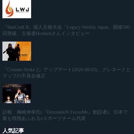
『StarCraft II』個人主催大会「Legacy Weekly Japan」開催500
回突破、主催者Horikenさんインタビュー
『Counter-Strike 2』アップデート(2026-08-03)、グレネードと
マップの不具合修正
訃報：梅崎伸幸氏(『DetonatioN FocusMe』創設者)、日本で
最も情熱あふれるeスポーツチーム代表
人気記事