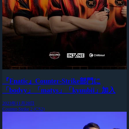
『Fnatic』Counter-Strike部門に
「bodyy」「matys」「kyuubii」加入
2023年11月28日
Counter-Strike 2 (CS2)