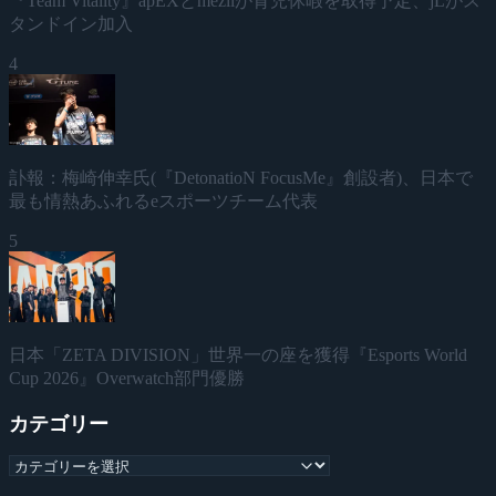
『Team Vitality』apEXとmeziiが育児休暇を取得予定、jLがス
タンドイン加入
4
訃報：梅崎伸幸氏(『DetonatioN FocusMe』創設者)、日本で
最も情熱あふれるeスポーツチーム代表
5
日本「ZETA DIVISION」世界一の座を獲得『Esports World
Cup 2026』Overwatch部門優勝
カテゴリー