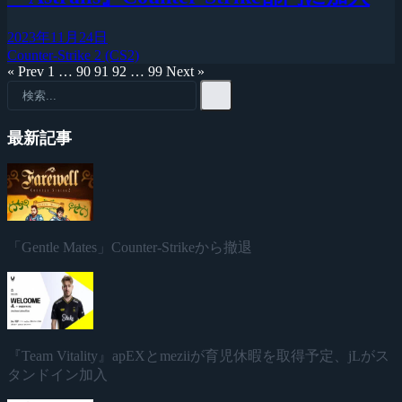
2023年11月24日
Counter-Strike 2 (CS2)
« Prev
1
…
90
91
92
…
99
Next »
最新記事
「Gentle Mates」Counter-Strikeから撤退
『Team Vitality』apEXとmeziiが育児休暇を取得予定、jLがス
タンドイン加入