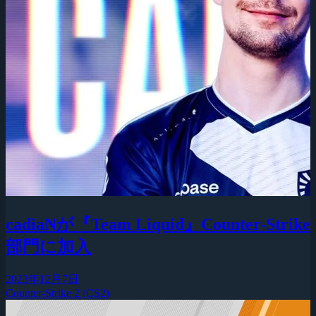
cadiaNが『Team Liquid』Counter-Strike
部門に加入
2023年12月7日
Counter-Strike 2 (CS2)