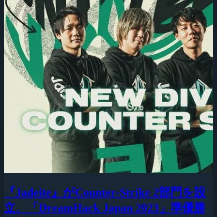
『Jadeite』がCounter-Strike 2部門を設
立、「DreamHack Japan 2023」準優勝