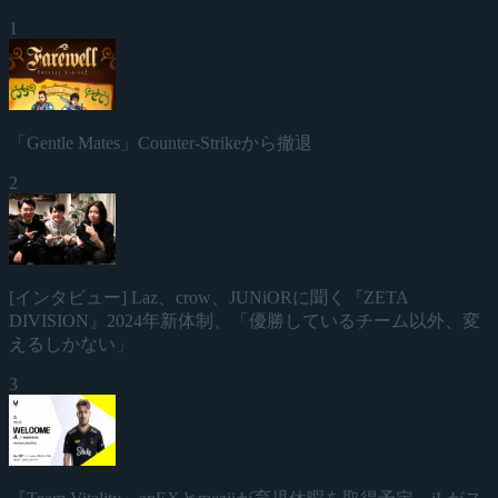
1
「Gentle Mates」Counter-Strikeから撤退
2
[インタビュー] Laz、crow、JUNiORに聞く『ZETA
DIVISION』2024年新体制、「優勝しているチーム以外、変
えるしかない」
3