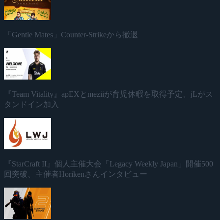
「Gentle Mates」Counter-Strikeから撤退
『Team Vitality』apEXとmeziiが育児休暇を取得予定、jLがス
タンドイン加入
『StarCraft II』個人主催大会「Legacy Weekly Japan」開催500
回突破、主催者Horikenさんインタビュー