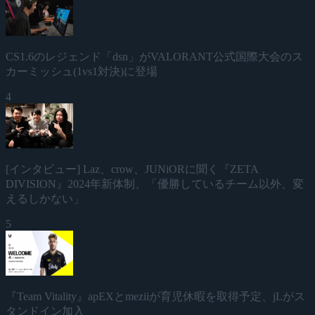
CS1.6のレジェンド「dsn」がVALORANT公式国際大会のス
カーミッシュ(1vs1対決)に登場
4
[インタビュー] Laz、crow、JUNiORに聞く『ZETA
DIVISION』2024年新体制、「優勝しているチーム以外、変
えるしかない」
5
『Team Vitality』apEXとmeziiが育児休暇を取得予定、jLがス
タンドイン加入