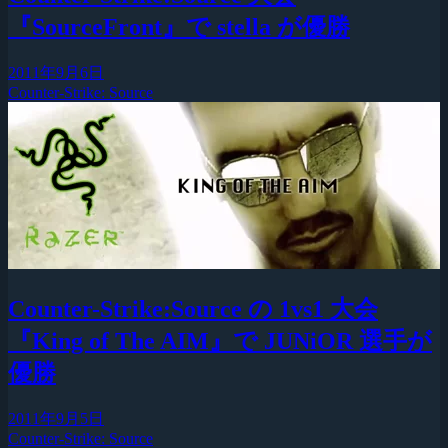
『SourceFront』で stella が優勝
2011年9月6日
Counter-Strike: Source
Counter-Strike:Source の 1vs1 大会
『King of The AIM』で JUNiOR 選手が
優勝
2011年9月5日
Counter-Strike: Source