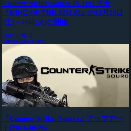
Counter-Strike:Source の 1vs1 大会
『KING OF THE AIM #2』が11月26日
(土)～29日(火)に開催
2011年11月7日
Counter-Strike: Source
『Counter-Strike: Source』アップデー
ト(2011-10-26)